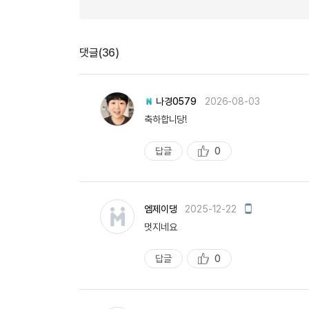
유용한영어표현
유용한영어표현
유용한영어표현
댓글(36)
유용한영어표현
유용한영어표현
유용한영어표현
나경0579
2026-08-03
유용한영어표현
축하합니당!
유용한영어표현
답글
0
유용한영어표현
추
천
모
엠제이댕
2025-12-22
바
멋지네요
일
작
성
답글
0
추
천