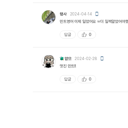
천
모
랭사
2024-04-14
바
민트영어 이제 일았어요 ㅠ더 일찍알았어야했.
일
작
성
답글
0
추
천
모
얌므
2024-02-28
바
멋진 민트!!
일
작
성
답글
0
추
천