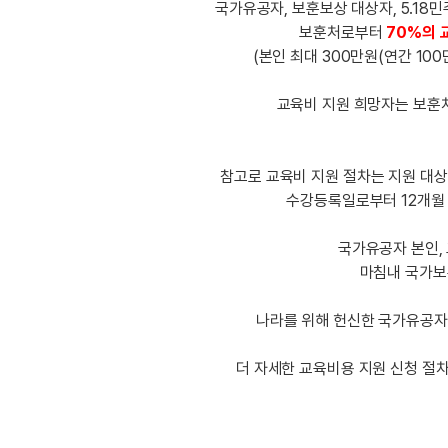
[도전]IELTS 이니셜테스트
국가유공자, 보훈보상 대상자, 5.18
패턴학습
[도전]영문법퀴즈
새글
보훈처로부터
70%의 
패턴학습
(본인 최대 300만원(연간 100
[도전]영문법퀴즈
대화학습
[도전]영문법퀴즈
새글
교육비 지원 희망자는 보훈처
대화학습
[도전]영문법퀴즈
대화학습
[도전]영문법퀴즈
대화학습
[도전]영문법퀴즈
참고로 교육비 지원 절차는 지원 대상
민트해VOCA
[도전]영문법퀴즈
새글
수강등록일로부터 12개월 
민트해VOCA
[도전]영문법퀴즈
국가유공자 본인,
민트해VOCA
[도전]영문법퀴즈
새글
마침내 국가보
민트해VOCA
[도전]영문법퀴즈
[도전]이디엄퀴즈
나라를 위해 헌신한 국가유공자와
[도전]이디엄퀴즈
[도전]이디엄퀴즈
더 자세한 교육비용 지원 신청 절
[도전]이디엄퀴즈
[도전]이디엄퀴즈