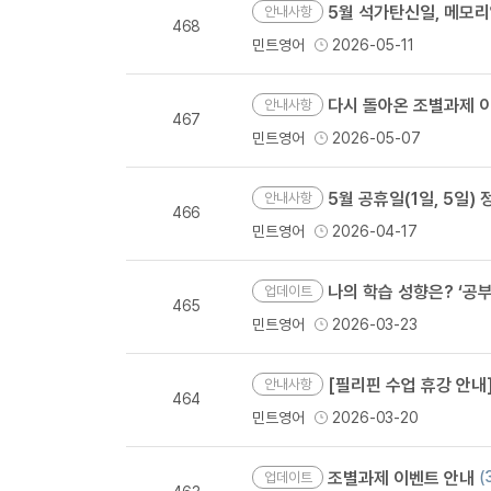
5월 석가탄신일, 메모
안내사항
468
민트영어
2026-05-11
다시 돌아온 조별과제 이
안내사항
467
민트영어
2026-05-07
5월 공휴일(1일, 5일
안내사항
466
민트영어
2026-04-17
나의 학습 성향은? ‘공부
업데이트
465
민트영어
2026-03-23
[필리핀 수업 휴강 안내] 부활절 기간(
안내사항
464
민트영어
2026-03-20
조별과제 이벤트 안내
(
업데이트