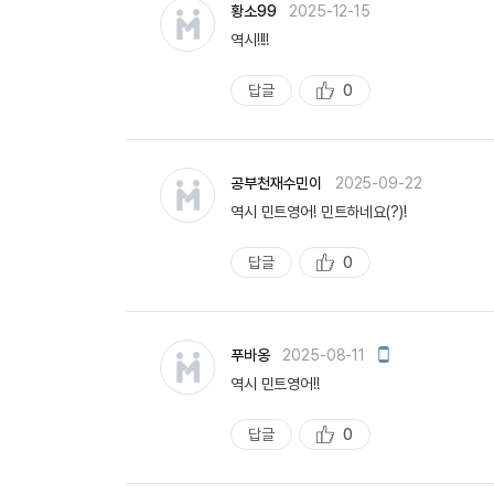
황소99
2025-12-15
역시!!!!
답글
0
추
천
공부천재수민이
2025-09-22
역시 민트영어! 민트하네요(?)!
답글
0
추
천
모
푸바옹
2025-08-11
바
역시 민트영어!!
일
작
성
답글
0
추
천