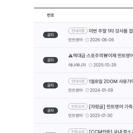
번호
이번 주말 1타 강사를 
안내사항
공지
민트영어
2026-08-06
⚠️역대급 스포주의🚨이제 민트영어
공지
애나매니저
2025-10-29
1월8일 ZOOM 사용가
안내사항
공지
민트영어
2024-01-09
[자랑글] 민트영어 가
민트소식
공지
민트영어
2023-01-30
[CCM인증] 국내 중소
민트소식