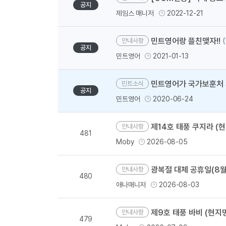
공지
제임스 매니저
2022-12-21
민트영어랑 플친맺자!!
(
안내사항
공지
민트영어
2021-01-13
민트영어가 국가보훈처 
민트소식
공지
민트영어
2020-06-24
제14호 태풍 쿠지라 (현
안내사항
481
Moby
2026-08-05
광복절 대체 공휴일(8월 1
안내사항
480
애나매니저
2026-08-03
제9호 태풍 바비 (현지명 
안내사항
479