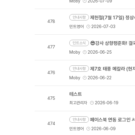
Moby
2026-07-09
제헌절(7월 17일) 정
안내사항
478
민트영어
2026-07-03
😎강사 상향평준화! 
민트소식
477
Moby
2026-06-25
제7호 태풍 메칼라 (현지명
안내사항
476
Moby
2026-06-22
테스트
475
최고관리자
2026-06-19
페이스북 연동 로그인 서
안내사항
474
민트영어
2026-06-09