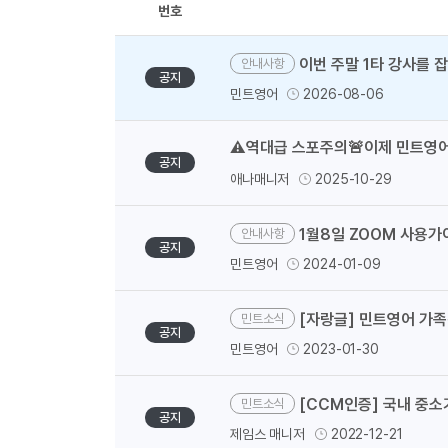
번호
이번 주말 1타 강사를 
안내사항
공지
민트영어
2026-08-06
⚠️역대급 스포주의🚨이제 민트영어
공지
애나매니저
2025-10-29
1월8일 ZOOM 사용가
안내사항
공지
민트영어
2024-01-09
[자랑글] 민트영어 가
민트소식
공지
민트영어
2023-01-30
[CCM인증] 국내 중소
민트소식
공지
제임스 매니저
2022-12-21