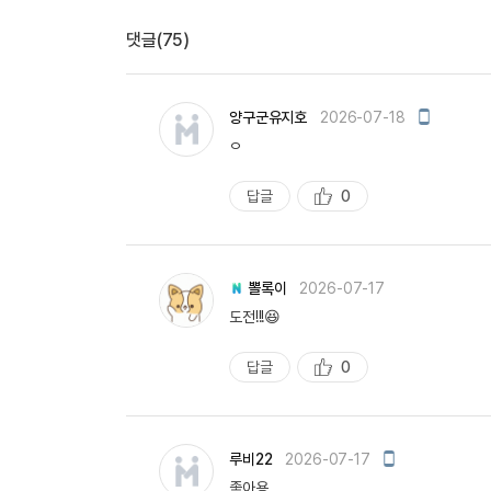
댓글(75)
모
양구군유지호
2026-07-18
바
ㅇ
일
작
성
답글
0
추
천
뽈록이
2026-07-17
도전!!!😆
답글
0
추
천
모
루비22
2026-07-17
바
좋아용