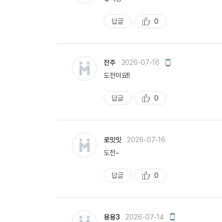
일
작
성
답글
0
추
천
모
잔주
2026-07-16
바
도전이요!!
일
작
성
답글
0
추
천
로잇잇
2026-07-16
도전~
답글
0
추
천
모
용용3
2026-07-14