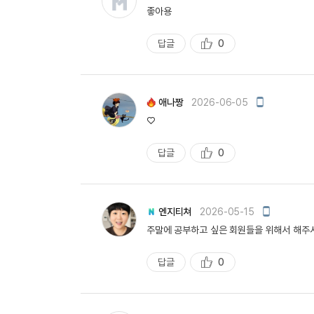
바
좋아용
일
작
성
답글
0
추
천
모
애나짱
2026-06-05
바
♡
일
작
성
답글
0
추
천
모
엔지티쳐
2026-05-15
바
주말에 공부하고 싶은 회원들을 위해서 해주
일
작
성
답글
0
추
천