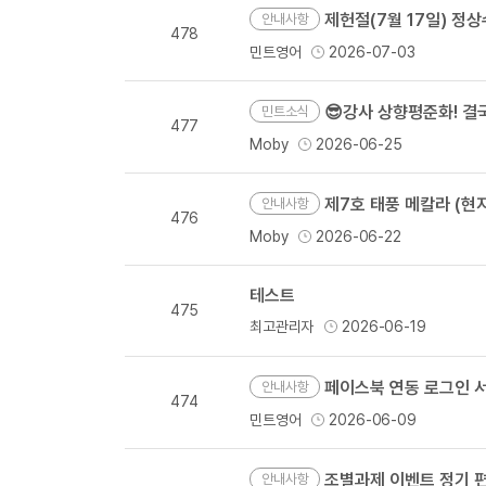
제헌절(7월 17일) 정
안내사항
478
민트영어
2026-07-03
😎강사 상향평준화! 
민트소식
477
Moby
2026-06-25
제7호 태풍 메칼라 (현지명
안내사항
476
Moby
2026-06-22
테스트
475
최고관리자
2026-06-19
페이스북 연동 로그인 서
안내사항
474
민트영어
2026-06-09
조별과제 이벤트 정기 
안내사항