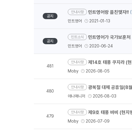
민트영어랑 플친맺자!!
(
안내사항
공지
민트영어
2021-01-13
민트영어가 국가보훈처 
민트소식
공지
민트영어
2020-06-24
제14호 태풍 쿠지라 (현
안내사항
481
Moby
2026-08-05
광복절 대체 공휴일(8월 1
안내사항
480
애나매니저
2026-08-03
제9호 태풍 바비 (현지명 
안내사항
479
Moby
2026-07-09