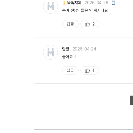
모
똑똑지혁
2026-04-26
바
북미 선생님들은 안 계시나요
일
작
성
답글
2
추
천
람팡
2026-04-24
좋아요~!
답글
1
추
천