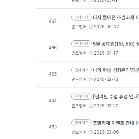
민트영어
2026-05-11
다시 돌아온 조별과제 이
안내사항
467
민트영어
2026-05-07
5월 공휴일(1일, 5일
안내사항
466
민트영어
2026-04-17
나의 학습 성향은? ‘공부
업데이트
465
민트영어
2026-03-23
[필리핀 수업 휴강 안내] 부활절 기간(
안내사항
464
민트영어
2026-03-20
조별과제 이벤트 안내
(
업데이트
463
민트영어
2026-03-09