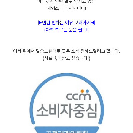
아직까지 연탄 발로 안차고 있는
지인추천
영어한마
제임스 매니저입니다!
지인추천
영어한마
지인추천
▶
연탄 안차는 이유 보러가기◀
영어한마
지인추천
(아직 모르는 분은 필독!)
영어한마
블로그이
영어한마
블로그이
왕초보옹
이제 위에서 말씀드린대로 좋은 소식 전해드릴려고 합니다.
블로그이
왕초보옹
(사실 축하받고 싶습니다!)
블로그이
왕초보옹
블로그이
왕초보옹
블로그이
왕초보옹
블로그이
블로그이
블로그이
카페이벤
카페이벤
카페이벤