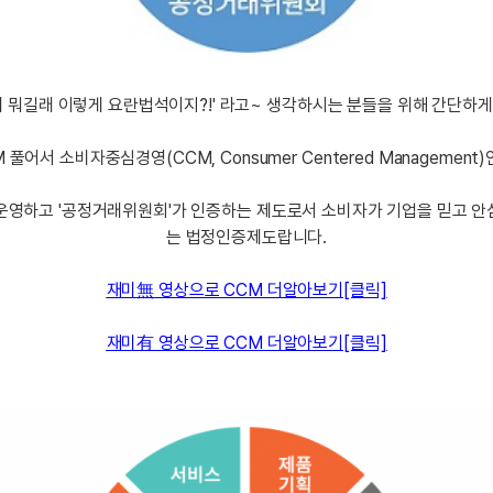
카페이벤
업적 트로피&퀘스트
업적 트로피&퀘스트
업적 트
카페이벤
카페이벤
퀘스트
퀘스트
퀘스트
체 뭐길래 이렇게 요란법석이지?!' 라고~ 생각하시는 분들을 위해 간단하게
카페이벤
퀘스트
퀘스트
퀘스트
카페이벤
퀘스트
퀘스트
업적 트로
M 풀어서 소비자중심경영(CCM, Consumer Centered Management
카페이벤
퀘스트
퀘스트
업적 트로
영상이벤
퀘스트
업적 트로피
 운영하고 '공정거래위원회'가 인증하는 제도로서 소비자가 기업을 믿고 안
영상이벤
업적 트로피
업적 트로피
는 법정인증제도랍니다.
영상이벤
업적 트로피
업적 트로피
재미無 영상으로 CCM 더알아보기[클릭]
영상이벤
업적 트로피
업적 트로피
영상이벤
업적 트로피
재미有 영상으로 CCM 더알아보기[클릭]
영상이벤
업적 트로피
영상이벤
영상이벤
영상이벤
무조건 5