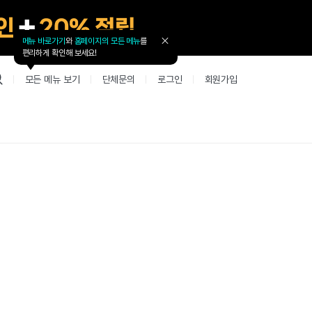
메뉴 바로가기
와
홈페이지의 모든 메뉴
를
툴
편리하게 확인해 보세요!
팁
닫
모든 메뉴 보기
단체문의
로그인
회원가입
기
업 리뷰 게시판
고객지원
북미
커뮤니티 게시판
커뮤니티 게
테스트
사항
굴철판딕테이션
고객지원
북미 수강권
Mint English Chat
Mint Englis
레벨테스트 신청/결과
새글
사항
굴철판딕테이션
고객지원
북미 수강권
Mint English Chat
Mint English
레벨테스트 신청/결과
사항
굴철판딕테이션
북미 수강권
Mint English Chat
Mint English
SET 스피킹테스트 신청/결과
고객지원
사항
테이션해결사
Thank you Teacher
Mint Englis
SET 스피킹테스트 신청/결과
부가서비스
고객지원
사항
테이션해결사
Thank you Teacher
Mint Englis
민트 도서관
용권
[프리미엄]영어첨삭 이용권
고객지원
사항
테이션해결사
Thank you Teacher
Mint Englis
스마트 첨삭 이용권
민트 도서관
사항
업대본서비스
선생님 자리 났어요
Mint English