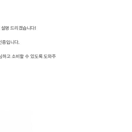
내돈내산 수
트
로피&퀘스트
내돈내산 수
트
내돈내산 수
트
교재후기
새글
 설명 드리겠습니다!
트
교재후기
새글
트
피
교재후기
새글
)인증입니다.
트
피
트
심하고 소비할 수 있도록 도와주
트
트
트
트
트
트
트
트
분 컷 이벤트