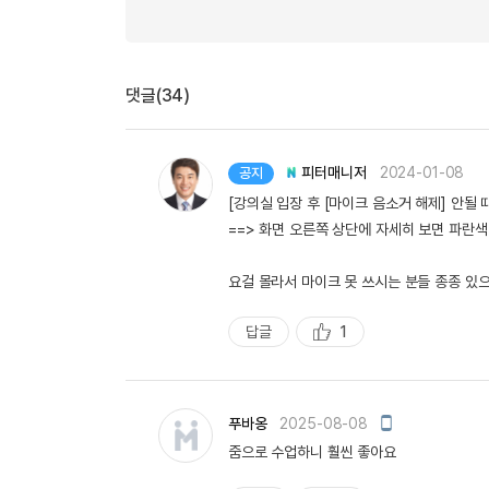
댓글(34)
피터매니저
2024-01-08
공지
[강의실 입장 후 [마이크 음소거 해제] 안될 때
==> 화면 오른쪽 상단에 자세히 보면 파란색 
요걸 몰라서 마이크 못 쓰시는 분들 종종 있
답글
1
추
천
모
푸바옹
2025-08-08
바
줌으로 수업하니 훨씬 좋아요
일
작