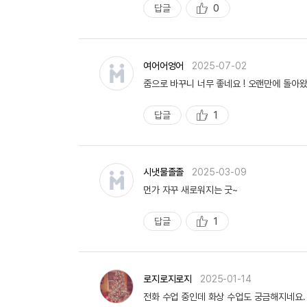
성
답글
0
추
천
여어어엉어
2025-07-02
줌으로 바꾸니 너무 좋네요 ! 오랜만에 돌아
답글
1
추
천
시냇물졸졸
2025-03-09
먼가 자꾸 새로워지는 굿~
답글
1
추
천
로지로지로지
2025-01-14
전화 수업 중인데 화상 수업도 궁금해지네요.