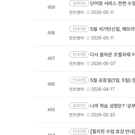
단어장 서비스 전면 수정
업데이트
469
민트영어
2026-05-11
5월 석가탄신일, 메모
안내사항
468
민트영어
2026-05-11
다시 돌아온 조별과제 이
안내사항
467
민트영어
2026-05-07
5월 공휴일(1일, 5일
안내사항
466
민트영어
2026-04-17
나의 학습 성향은? ‘공부
업데이트
465
민트영어
2026-03-23
[필리핀 수업 휴강 안내] 부활절 기간(
안내사항