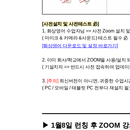
[도전]IELTS 이니셜테스트
패턴학습
[도전]영문법퀴즈
새글
패턴학습
[도전]영문법퀴즈
대화학습
[사전설치 및 사전테스트 必]
[도전]영문법퀴즈
새글
1. 화상영어 수업자님 =>
사전
Zoom 설치
대화학습
[도전]영문법퀴즈
( 마이크 & 카메라 &사운드) 테스트 필수 必
대화학습
[도전]영문법퀴즈
[화상영어 다운로드 및 설정 바로가기]
대화학습
[도전]영문법퀴즈
민트해VOCA
[도전]영문법퀴즈
새글
2. 이미 회사/학교에서 ZOOM을 사용/설
민트해VOCA
[도전]영문법퀴즈
( 기설치자 => 반드시 사전 접속하여 업데이
민트해VOCA
[도전]영문법퀴즈
새글
민트해VOCA
3.
[주의]
최신버전이 아니면, 귀중한 수업시
[도전]영문법퀴즈
(
PC / 모바일 / 태블릿 PC 전부다 재설치 필
[도전]이디엄퀴즈
[도전]이디엄퀴즈
[도전]이디엄퀴즈
[도전]이디엄퀴즈
[도전]이디엄퀴즈
▶ 1월8일 런칭 후
ZOOM 