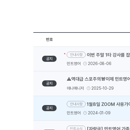
번호
이번 주말 1타 강사를 
안내사항
공지
민트영어
2026-08-06
⚠️역대급 스포주의🚨이제 민트영어
공지
애나매니저
2025-10-29
1월8일 ZOOM 사용가
안내사항
공지
민트영어
2024-01-09
[자랑글] 민트영어 가
민트소식