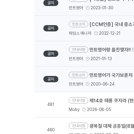
공지
민트영어
2023-01-30
[CCM인증] 국내 중소
민트소식
공지
제임스 매니저
2022-12-21
민트영어랑 플친맺자!!
(
안내사항
공지
민트영어
2021-01-13
민트영어가 국가보훈처 
민트소식
공지
민트영어
2020-06-24
제14호 태풍 쿠지라 (현
안내사항
481
Moby
2026-08-05
광복절 대체 공휴일(8월 1
안내사항
480