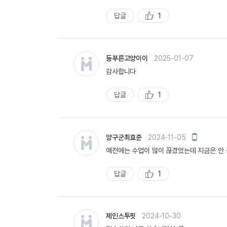
답글
1
추
천
등푸른고양이이
2025-01-07
감사합니다
답글
1
추
천
모
양구군최효준
2024-11-05
바
예전에는 수업이 많이 끊겼었는데 지금은 안 
일
작
성
답글
1
추
천
제인스투핏
2024-10-30