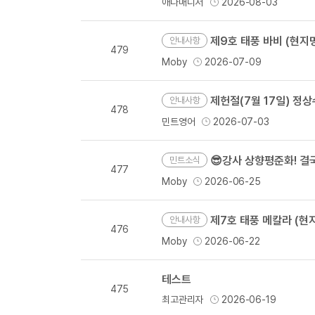
애나매니저
2026-08-03
제9호 태풍 바비 (현지명 
안내사항
479
Moby
2026-07-09
제헌절(7월 17일) 정
안내사항
478
민트영어
2026-07-03
😎강사 상향평준화! 
민트소식
477
Moby
2026-06-25
제7호 태풍 메칼라 (현지명
안내사항
476
Moby
2026-06-22
테스트
475
최고관리자
2026-06-19