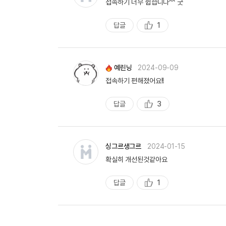
접속하기 너무 쉽습니다^^ 굿
답글
1
추
천
예린닝
2024-09-09
접속하기 편해졌어요!!
답글
3
추
천
싱그르생그르
2024-01-15
확실히 개선된것같아요
답글
1
추
천