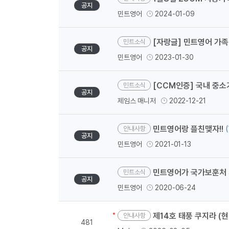
공지
민트영어
2024-01-09
[자랑글] 민트영어 가
민트소식
공지
민트영어
2023-01-30
[CCM인증] 국내 중소
민트소식
공지
제임스 매니저
2022-12-21
민트영어랑 플친맺자!!
(
안내사항
공지
민트영어
2021-01-13
민트영어가 국가보훈처 
민트소식
공지
민트영어
2020-06-24
제14호 태풍 쿠지라 (현
안내사항
481