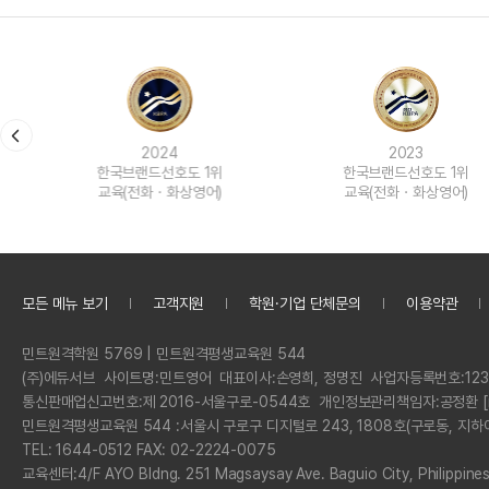
2024
2023
한국브랜드선호도 1위
한국브랜드선호도 1위
교육(전화ㆍ화상영어)
교육(전화ㆍ화상영어)
모든 메뉴 보기
고객지원
학원·기업 단체문의
이용약관
정
민트원격학원 5769 | 민트원격평생교육원 544
보
회
(주)에듀서브
사이트명:
민트영어
대표이사:
손영희, 정명진
사업자등록번호:
123
사
통신판매업신고번호:
제 2016-서울구로-0544호
개인정보관리책임자:
공정환 [
명
민트원격평생교육원 544 :
서울시 구로구 디지털로 243, 1808호(구로동, 지하
전
TEL: 1644-0512 FAX: 02-2224-0075
화
교육센터:
4/F AYO Bldng. 251 Magsaysay Ave. Baguio City, Philippine