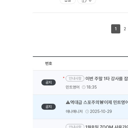
답글
0
추
천
1
2
번호
이번 주말 1타 강사를 
안내사항
공지
민트영어
18:35
⚠️역대급 스포주의🚨이제 민트영어
공지
애나매니저
2025-10-29
1월8일 ZOOM 사용가
안내사항