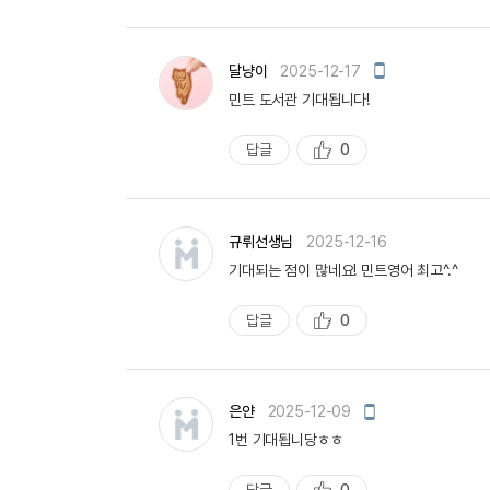
천
모
달냥이
2025-12-17
바
민트 도서관 기대됩니다!
일
작
성
답글
0
추
천
규뤼선생님
2025-12-16
기대되는 점이 많네요! 민트영어 최고^.^
답글
0
추
천
모
은얀
2025-12-09
바
1번 기대됩니당ㅎㅎ
일
작
성