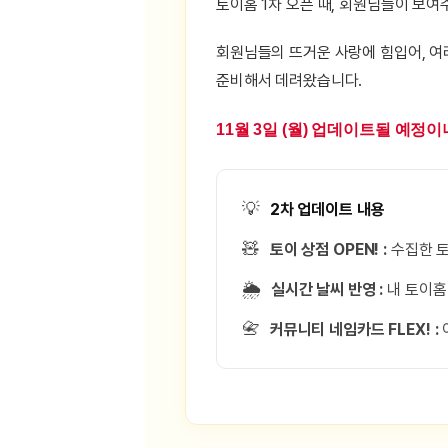
[도전]이디엄퀴즈
토이홈 1차 오픈 때, 회원님들이 보여
업적 트로피&퀘스트
업적 트로피&퀘스트
업적 트로피
[도전]이디엄퀴즈
회원님들의 뜨거운 사랑에 힘입어, 여
[도전]이디엄퀴즈
퀘스트
퀘스트
준비해서 데려왔습니다.
[도전]이디엄퀴즈
퀘스트
퀘스트
[도전]이디엄퀴즈
업적 트로피
퀘스트
11월 3일 (월)
업데이트될 예정이니,
[도전]어휘퀴즈
새글
업적 트로피
퀘스트
[도전]어휘퀴즈
새글
퀘스트
[도전]어휘퀴즈
새글
💡
2차 업데이트 내용
업적 트로피
[도전]어휘퀴즈
업적 트로피
🧸
토이 상점 OPEN! :
수집한 토
[도전]어휘퀴즈
업적 트로피
[도전]어휘퀴즈
🌦️
실시간 날씨 반영 :
내 토이홈
업적 트로피
[도전]어휘퀴즈
새글
업적 트로피
📇
커뮤니티 네임카드 FLEX! :
[도전]어휘퀴즈
[도전]어휘퀴즈
새글
[도전]어휘퀴즈
유용한영어표현