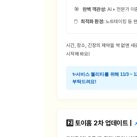
[도전]IELTS 이니셜테스트
패턴학습
🎯
[도전]영문법퀴즈
완벽 객관성:
새글
AI + 전문가 
패턴학습
[도전]영문법퀴즈
새글
🖱️
최적화 환경:
노트테이킹 등 편
대화학습
[도전]영문법퀴즈
새글
대화학습
[도전]영문법퀴즈
대화학습
[도전]영문법퀴즈
시간, 장소, 긴장의 제약을 싹 없앤 
대화학습
[도전]영문법퀴즈
시작해 봐요!
민트해VOCA
[도전]영문법퀴즈
새글
민트해VOCA
[도전]영문법퀴즈
✨서비스 퀄리티를 위해
11/3 ~
민트해VOCA
[도전]영문법퀴즈
새글
부탁드려요!
민트해VOCA
[도전]영문법퀴즈
[도전]이디엄퀴즈
[도전]이디엄퀴즈
[도전]이디엄퀴즈
[도전]이디엄퀴즈
2️⃣ 토이홈 2차 업데이트 |

[도전]이디엄퀴즈