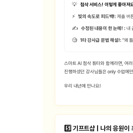
💡
첨삭 서비스! 이렇게 좋아져요
⚡️
빛의 속도로 피드백!:
제출 버튼
✍️
수정된 내용이 한 눈에! :
내 
🧐
1타 강사급 문법 해설!:
"왜 
스마트 AI 첨삭 튜터와 함께라면, 여
진행하셨던 강사님들은 only 수업에만
우리 내년에 만나요!
5️⃣ 기프트샵 | 나의 응원