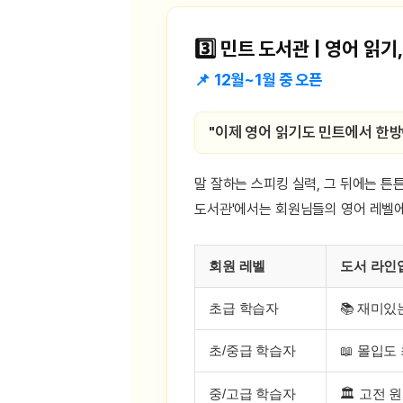
유용한영어표현
유용한영어표현
3️⃣ 민트 도서관 | 영어 읽기
유용한영어표현
유용한영어표현
📌 12월~1월 중 오픈
유용한영어표현
유용한영어표현
"이제 영어 읽기도 민트에서 한방에
유용한영어표현
유용한영어표현
말 잘하는 스피킹 실력, 그 뒤에는 튼
유용한영어표현
도서관'에서는 회원님들의 영어 레벨에
회원 레벨
도서 라인
초급 학습자
📚 재미
초/중급 학습자
📖 몰입도
중/고급 학습자
🏛️ 고전 