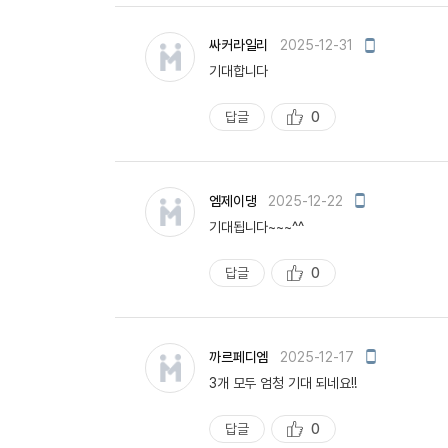
천
모
싸커라일리
2025-12-31
바
기대합니다
일
작
성
답글
0
추
천
모
엠제이댕
2025-12-22
바
기대됩니다~~~^^
일
작
성
답글
0
추
천
모
까르페디엠
2025-12-17
바
3개 모두 엄청 기대 되네요!!
일
작
성
답글
0
추