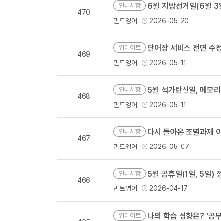
6월 지방선거일(6월 3일
안내사항
470
민트영어
2026-05-20
단어장 서비스 전면 수정
업데이트
469
민트영어
2026-05-11
5월 석가탄신일, 메모
안내사항
468
민트영어
2026-05-11
다시 돌아온 조별과제 이
안내사항
467
민트영어
2026-05-07
5월 공휴일(1일, 5일
안내사항
466
민트영어
2026-04-17
나의 학습 성향은? ‘공부
업데이트