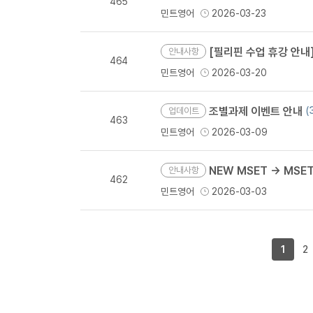
465
민트영어
2026-03-23
[필리핀 수업 휴강 안내] 부활절 기간(
안내사항
464
민트영어
2026-03-20
조별과제 이벤트 안내
(
업데이트
463
민트영어
2026-03-09
NEW MSET → MSE
안내사항
462
민트영어
2026-03-03
1
2