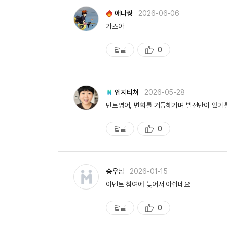
애나짱
2026-06-06
가즈아
답글
0
추
천
엔지티쳐
2026-05-28
민트영어, 변화를 거듭해가며 발전만이 있기를 
답글
0
추
천
승우님
2026-01-15
이벤트 참여에 늦어서 아쉽네요
답글
0
추