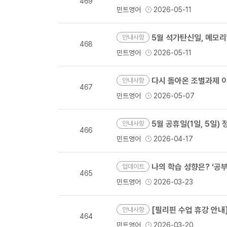
469
민트영어
2026-05-11
5월 석가탄신일, 메모
안내사항
468
민트영어
2026-05-11
다시 돌아온 조별과제 이
안내사항
467
민트영어
2026-05-07
5월 공휴일(1일, 5일
안내사항
466
민트영어
2026-04-17
나의 학습 성향은? ‘공부
업데이트
465
민트영어
2026-03-23
[필리핀 수업 휴강 안내] 부활절 기간(
안내사항
464
민트영어
2026-03-20