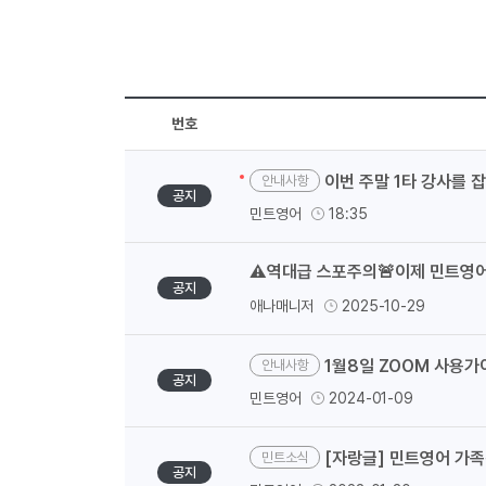
번호
이번 주말 1타 강사를 
안내사항
공지
민트영어
18:35
⚠️역대급 스포주의🚨이제 민트영어
공지
애나매니저
2025-10-29
1월8일 ZOOM 사용가
안내사항
공지
민트영어
2024-01-09
[자랑글] 민트영어 가
민트소식
공지