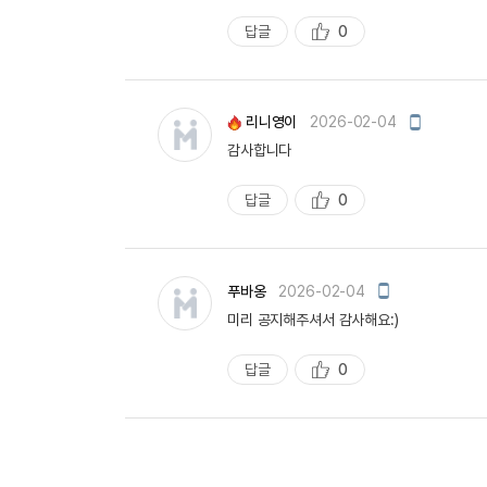
답글
0
추
천
모
리니영이
2026-02-04
바
감사합니다
일
작
성
답글
0
추
천
모
푸바옹
2026-02-04
바
미리 공지해주셔서 감사해요:)
일
작
성
답글
0
추
천