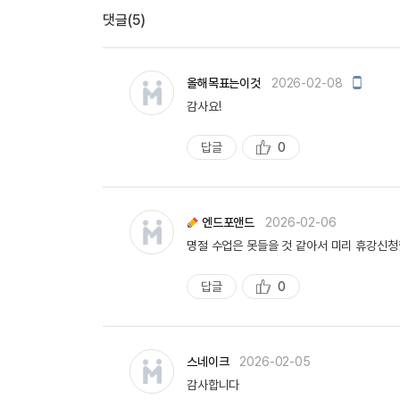
유용한영어표현
댓글(5)
유용한영어표현
유용한영어표현
유용한영어표현
모
올해목표는이것
2026-02-08
바
유용한영어표현
감사요!
일
유용한영어표현
작
성
답글
0
유용한영어표현
추
유용한영어표현
천
유용한영어표현
엔드포앤드
2026-02-06
명절 수업은 못들을 것 같아서 미리 휴강신
답글
0
추
천
스네이크
2026-02-05
감사합니다