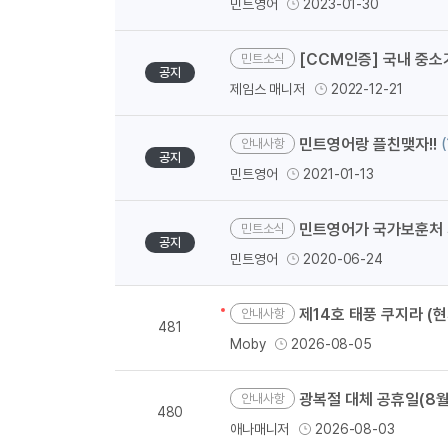
민트영어
2023-01-30
[CCM인증] 국내 중소
민트소식
공지
제임스 매니저
2022-12-21
민트영어랑 플친맺자!!
(
안내사항
공지
민트영어
2021-01-13
민트영어가 국가보훈처 
민트소식
공지
민트영어
2020-06-24
제14호 태풍 쿠지라 (현
안내사항
481
Moby
2026-08-05
광복절 대체 공휴일(8월 1
안내사항
480
애나매니저
2026-08-03