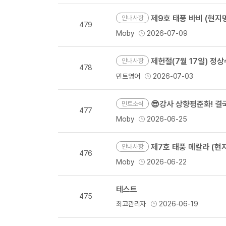
제9호 태풍 바비 (현지명 
안내사항
479
Moby
2026-07-09
제헌절(7월 17일) 정
안내사항
478
민트영어
2026-07-03
😎강사 상향평준화! 
민트소식
477
Moby
2026-06-25
제7호 태풍 메칼라 (현지명
안내사항
476
Moby
2026-06-22
테스트
475
최고관리자
2026-06-19