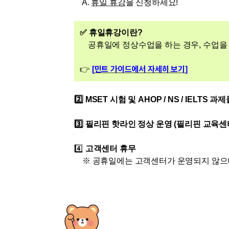
[도전]IELTS 이니셜테스트
A.
휴일 휴강
을 신청하세요!
패턴학습
[도전]영문법퀴즈
새글
패턴학습
[도전]영문법퀴즈
새글
✅
휴일
휴강이란?
대화학습
[도전]영문법퀴즈
새글
공휴일에 정상수업을 하는 경우, 수업을
대화학습
[도전]영문법퀴즈
민트 가이드에서 자세히 보기
👉
[
]
대화학습
[도전]영문법퀴즈
대화학습
[도전]영문법퀴즈
민트해VOCA
2️⃣ MSET 시험 및 AHOP / NS / IELTS 
[도전]영문법퀴즈
새글
민트해VOCA
[도전]영문법퀴즈
3️⃣
필리핀 핫라인 정상 운영 (필리핀 교육센
민트해VOCA
[도전]영문법퀴즈
새글
민트해VOCA
[도전]영문법퀴즈
4️⃣
고객센터 휴무
[도전]이디엄퀴즈
※ 공휴일에는 고객센터가 운영되지 않으며
[도전]이디엄퀴즈
[도전]이디엄퀴즈
[도전]이디엄퀴즈
[도전]이디엄퀴즈