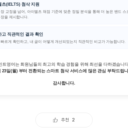
지인추천
츠(IELTS) 첨삭 지원
영어한마
문장 교정을 넘어, 아이엘츠 채점 기준에 맞춘 정밀 분석을 통해 더 높은 밴드 
지인추천
영어한마
문장을 제시합니다.
지인추천
영어한마
지인추천
영어한마
고 직관적인 결과 확인
블로그이
영어한마
 빠르게 확인하고, 내 글이 어떻게 개선되었는지 직관적인 비교가 가능합니다.
블로그이
왕초보옹
블로그이
왕초보옹
블로그이
왕초보옹
민트영어는 회원님들의 최고의 학습 경험을 위해 최선을 다하겠습니다
블로그이
월 23일(월) 부터 전환되는
스마트 첨삭 서비스에 많은 관심 부탁드립니
왕초보옹
블로그이
왕초보옹
감사합니다.
블로그이
블로그이
블로그이
카페이벤
카페이벤
추천
2
카페이벤