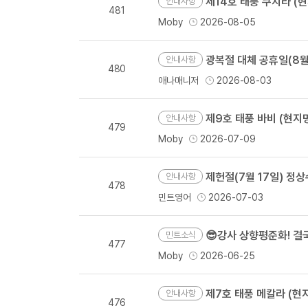
제14호 태풍 쿠지라 (현
안내사항
481
Moby
2026-08-05
광복절 대체 공휴일(8월 1
안내사항
480
애나매니저
2026-08-03
제9호 태풍 바비 (현지명 
안내사항
479
Moby
2026-07-09
제헌절(7월 17일) 정
안내사항
478
민트영어
2026-07-03
😎강사 상향평준화! 
민트소식
477
Moby
2026-06-25
제7호 태풍 메칼라 (현지명
안내사항
476