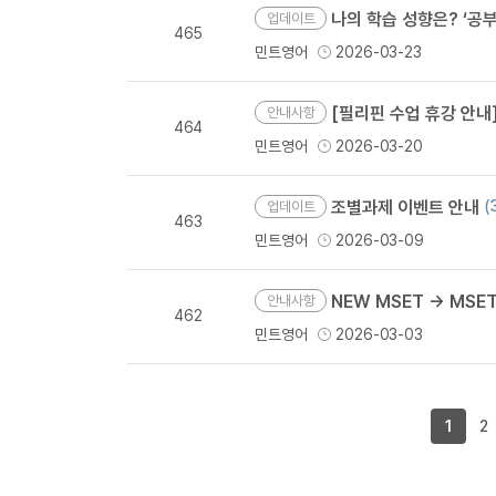
나의 학습 성향은? ‘공부
업데이트
465
민트영어
2026-03-23
[필리핀 수업 휴강 안내] 부활절 기간(
안내사항
464
민트영어
2026-03-20
조별과제 이벤트 안내
(
업데이트
463
민트영어
2026-03-09
NEW MSET → MSE
안내사항
462
민트영어
2026-03-03
1
2