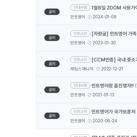
1월8일 ZOOM 사용가
안내사항
공지
민트영어
2024-01-09
[자랑글] 민트영어 가
민트소식
공지
민트영어
2023-01-30
[CCM인증] 국내 중소
민트소식
공지
제임스 매니저
2022-12-21
민트영어랑 플친맺자!!
(
안내사항
공지
민트영어
2021-01-13
민트영어가 국가보훈처 
민트소식
공지
민트영어
2020-06-24