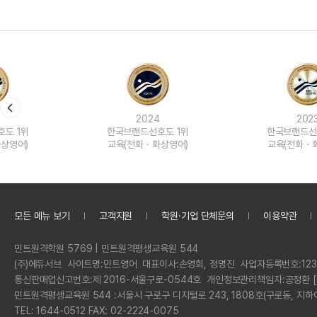
2024
2023
한국브랜드선호도 1위
한국브랜드선호도 1위
교육(전화ㆍ화상영어)
교육(전화ㆍ화상영어)
모든 메뉴 보기
고객지원
학원·기업 단체문의
이용약관
정
민트원격학원 5769 | 민트원격평생교육원 544
보
회
(주)에듀서브
사이트명:
민트영어
대표이사:
손영희, 정명진
사업자등록번호:
123
사
통신판매업신고번호:
제 2016-서울구로-0544호
개인정보관리책임자:
공정환 [
명
민트원격평생교육원 544 :
서울시 구로구 디지털로 243, 1808호(구로동, 지하
전
TEL: 1644-0512 FAX: 02-2224-0075