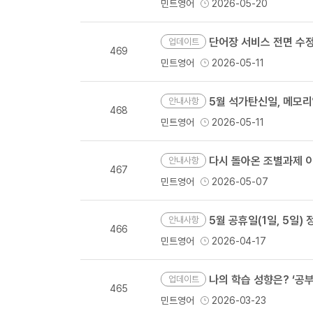
민트영어
2026-05-20
단어장 서비스 전면 수정
업데이트
469
민트영어
2026-05-11
5월 석가탄신일, 메모
안내사항
468
민트영어
2026-05-11
다시 돌아온 조별과제 이
안내사항
467
민트영어
2026-05-07
5월 공휴일(1일, 5일
안내사항
466
민트영어
2026-04-17
나의 학습 성향은? ‘공부
업데이트
465
민트영어
2026-03-23