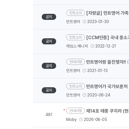
[자랑글] 민트영어 가
민트소식
공지
민트영어
2023-01-30
[CCM인증] 국내 중소
민트소식
공지
제임스 매니저
2022-12-21
민트영어랑 플친맺자!!
(
안내사항
공지
민트영어
2021-01-13
민트영어가 국가보훈처 
민트소식
공지
민트영어
2020-06-24
제14호 태풍 쿠지라 (현
안내사항
481
Moby
2026-08-05