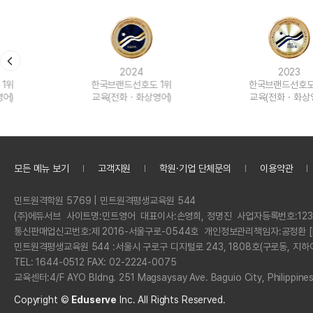
2024
2023
한국브랜드선호도 1위
한국브랜드선호도 1위
교육(전화ㆍ화상영어)
교육(전화ㆍ화상영어)
모든 메뉴 보기
고객지원
학원·기업 단체문의
이용약관
정
민트원격학원 5769 | 민트원격평생교육원 544
보
회
(주)에듀서브
사이트명:
민트영어
대표이사:
손영희, 정명진
사업자등록번호:
123
사
통신판매업신고번호:
제 2016-서울구로-0544호
개인정보관리책임자:
공정환 [
명
민트원격평생교육원 544 :
서울시 구로구 디지털로 243, 1808호(구로동, 지하
전
TEL: 1644-0512 FAX: 02-2224-0075
화
교육센터:
4/F AYO Bldng. 251 Magsaysay Ave. Baguio City, Philippine
Copyright ©
Eduserve
Inc.
All Rights Reserved.