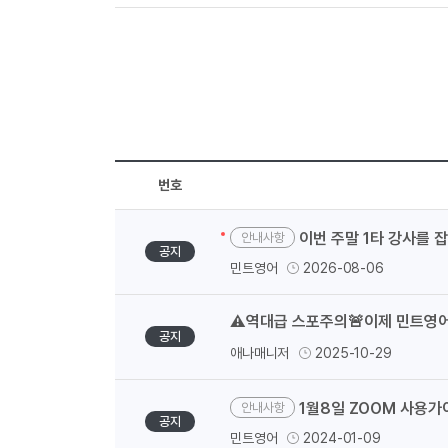
천
번호
이번 주말 1타 강사를 
안내사항
공지
민트영어
2026-08-06
⚠️역대급 스포주의🚨이제 민트영어
공지
애나매니저
2025-10-29
1월8일 ZOOM 사용가
안내사항
공지
민트영어
2024-01-09