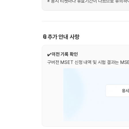
[도전]IELTS 이니셜테스트
※ 응시 티켓마다 유효기간이 다르므로 유의하
패턴학습
[도전]영문법퀴즈
새글
패턴학습
[도전]영문법퀴즈
대화학습
[도전]영문법퀴즈
새글
대화학습
[도전]영문법퀴즈
📎추가 안내 사항
대화학습
[도전]영문법퀴즈
대화학습
[도전]영문법퀴즈
✔️
이전 기록 확인
민트해VOCA
[도전]영문법퀴즈
새글
구버전 MSET 신청 내역 및 시험 결과는 MS
민트해VOCA
[도전]영문법퀴즈
민트해VOCA
[도전]영문법퀴즈
새글
민트해VOCA
[도전]영문법퀴즈
[도전]이디엄퀴즈
[도전]이디엄퀴즈
[도전]이디엄퀴즈
[도전]이디엄퀴즈
[도전]이디엄퀴즈