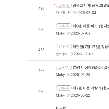
광복절 대체 공휴일(8월 1
안내사항
480
애나매니저
2026-08-03
제9호 태풍 바비 (현지명 
안내사항
479
Moby
2026-07-09
제헌절(7월 17일) 정
안내사항
478
민트영어
2026-07-03
😎강사 상향평준화! 
민트소식
477
Moby
2026-06-25
제7호 태풍 메칼라 (현지명
안내사항
476
Moby
2026-06-22
테스트