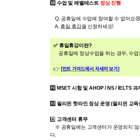
[도전]IELTS 이니셜테스트
1️⃣
수업 및 레벨테스트
정상 진행
패턴학습
[도전]영문법퀴즈
새글
패턴학습
[도전]영문법퀴즈
새글
Q.
공휴일에 수업에 참여할 수 없어요

대화학습
[도전]영문법퀴즈
A.
휴일 휴강
을 신청하세요!
새글
대화학습
[도전]영문법퀴즈
대화학습
[도전]영문법퀴즈
✅
휴일
휴강이란?
대화학습
[도전]영문법퀴즈
공휴일에 정상수업을 하는 경우, 수업
민트해VOCA
[도전]영문법퀴즈
새글
민트 가이드에서 자세히 보기
👉
[
]
민트해VOCA
[도전]영문법퀴즈
민트해VOCA
[도전]영문법퀴즈
새글
민트해VOCA
[도전]영문법퀴즈
2️⃣ MSET 시험 및 AHOP / NS / IELT
[도전]이디엄퀴즈
3️⃣
필리핀 핫라인 정상 운영 (필리핀 교육
[도전]이디엄퀴즈
[도전]이디엄퀴즈
4️⃣
고객센터 휴무
[도전]이디엄퀴즈
※ 공휴일에는 고객센터가 운영되지 않으
[도전]이디엄퀴즈
다.