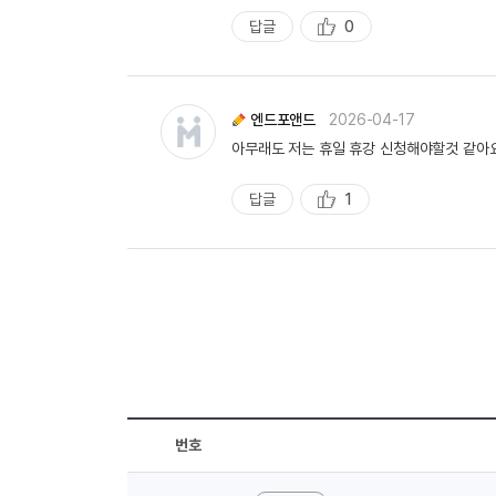
작
성
답글
0
추
천
엔드포앤드
2026-04-17
아무래도 저는 휴일 휴강 신청해야할것 같아
답글
1
추
천
번호