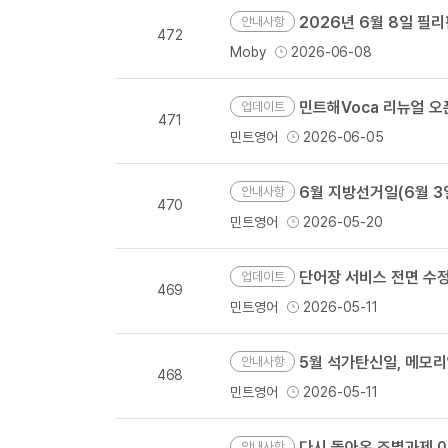
2026년 6월 8일 필
안내사항
472
Moby
2026-06-08
민트해Voca 리뉴얼 오
업데이트
471
민트영어
2026-06-05
6월 지방선거일(6월 3일
안내사항
470
민트영어
2026-05-20
단어장 서비스 전면 수정
업데이트
469
민트영어
2026-05-11
5월 석가탄신일, 메모
안내사항
468
민트영어
2026-05-11
다시 돌아온 조별과제 이
안내사항