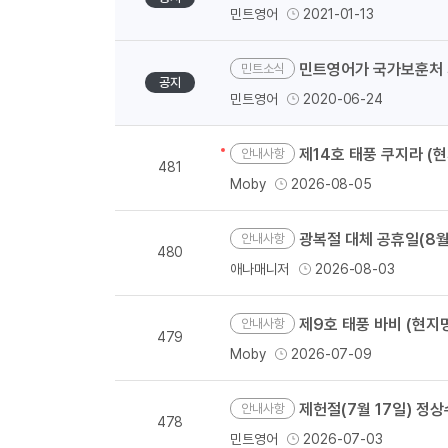
민트영어
2021-01-13
민트영어가 국가보훈처 
민트소식
공지
민트영어
2020-06-24
제14호 태풍 쿠지라 (현
안내사항
481
Moby
2026-08-05
광복절 대체 공휴일(8월 1
안내사항
480
애나매니저
2026-08-03
제9호 태풍 바비 (현지명 
안내사항
479
Moby
2026-07-09
제헌절(7월 17일) 정
안내사항
478
민트영어
2026-07-03