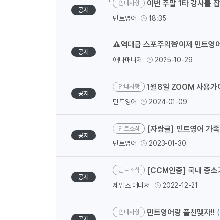
이번 주말 1타 강사를 
안내사항
공지
민트영어
18:35
⚠️역대급 스포주의🚨이제 민트영어
공지
애나매니저
2025-10-29
1월8일 ZOOM 사용가
안내사항
공지
민트영어
2024-01-09
[자랑글] 민트영어 가
민트소식
공지
민트영어
2023-01-30
[CCM인증] 국내 중소
민트소식
공지
제임스 매니저
2022-12-21
민트영어랑 플친맺자!!
(
안내사항
공지