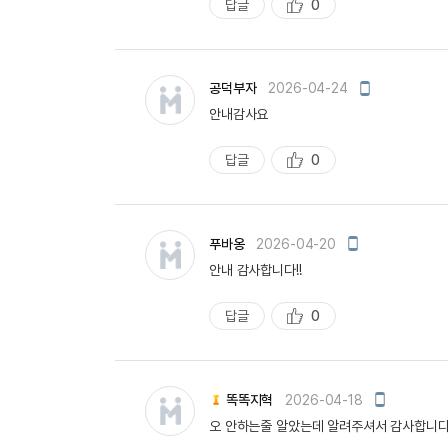
답글
0
추
천
모
공덕부자
2026-04-24
바
안내감사요
일
작
성
답글
0
추
천
모
푸바옹
2026-04-20
바
안내 감사합니다!!
일
작
성
답글
0
추
천
모
똑똑지혁
2026-04-18
바
오 안하는줄 알았는데 알려주셔서 감사합니다
일