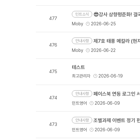
😎강사 상향평준화! 
민트소식
477
Moby
2026-06-25
제7호 태풍 메칼라 (현지명
안내사항
476
Moby
2026-06-22
테스트
475
최고관리자
2026-06-19
페이스북 연동 로그인 서
안내사항
474
민트영어
2026-06-09
조별과제 이벤트 정기 
안내사항
473
민트영어
2026-06-09