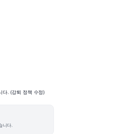
내돈내산 수
트
로피&퀘스트
내돈내산 수
트
내돈내산 수강
트
교재후기
트
교재후기
트
피
교재후기
트
피
트
트
트
트
트
다. (강퇴 정책 수정)
트
트
트
트
습니다.
분 컷 이벤트