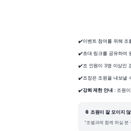
[도전]이디엄퀴즈
업적 트로피&퀘스트
업적 트로피&퀘스트
[도전]이디엄퀴즈
[도전]이디엄퀴즈
퀘스트
[도전]이디엄퀴즈
퀘스트
[도전]이디엄퀴즈
업적 트로피
✔️
이벤트 참여를 위해 조
[도전]어휘퀴즈
새글
업적 트로피
[도전]어휘퀴즈
✔️
초대 링크를 공유하여 
[도전]어휘퀴즈
새글
✔️
조 인원이 3명 이상인 
[도전]어휘퀴즈
[도전]어휘퀴즈
✔️
조장은 조원을 내보낼 수
[도전]어휘퀴즈
✔️
강퇴 제한 안내
: 조원
[도전]어휘퀴즈
새글
[도전]어휘퀴즈
[도전]어휘퀴즈
새글
📎 조원이 잘 모이지 
[도전]어휘퀴즈
"조별과제 함께 하실 분
유용한영어표현