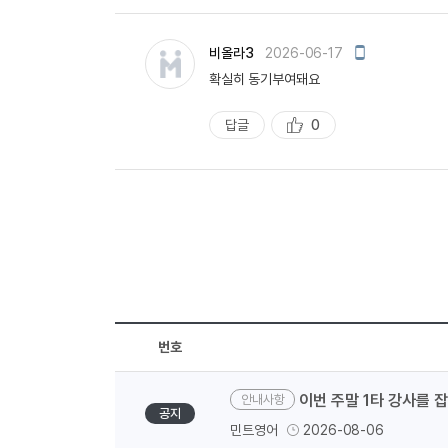
모
비올라3
2026-06-17
바
확실히 동기부여돼요
일
작
성
답글
0
추
천
번호
이번 주말 1타 강사를 
안내사항
공지
민트영어
2026-08-06