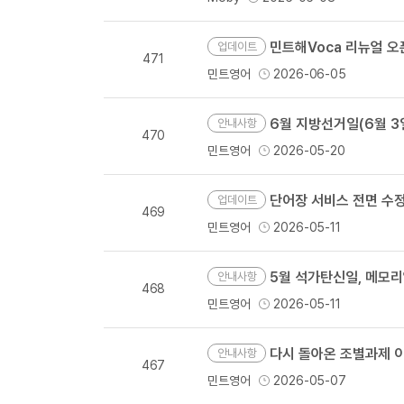
민트해Voca 리뉴얼 오
업데이트
471
민트영어
2026-06-05
6월 지방선거일(6월 3일
안내사항
470
민트영어
2026-05-20
단어장 서비스 전면 수정
업데이트
469
민트영어
2026-05-11
5월 석가탄신일, 메모
안내사항
468
민트영어
2026-05-11
다시 돌아온 조별과제 이
안내사항
467
민트영어
2026-05-07