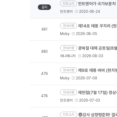
민트영어가 국가보훈처 
민트소식
공지
민트영어
2020-06-24
제14호 태풍 쿠지라 (현
안내사항
481
Moby
2026-08-05
광복절 대체 공휴일(8월 1
안내사항
480
애나매니저
2026-08-03
제9호 태풍 바비 (현지명 
안내사항
479
Moby
2026-07-09
제헌절(7월 17일) 정
안내사항
478
민트영어
2026-07-03
😎강사 상향평준화! 
민트소식