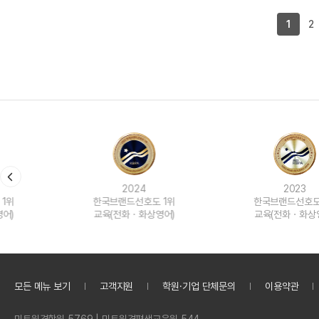
1
2
2024
2023
한국브랜드선호도 1위
한국브랜드선호도 1위
교육(전화ㆍ화상영어)
교육(전화ㆍ화상영어)
모든 메뉴 보기
고객지원
학원·기업 단체문의
이용약관
정
민트원격학원 5769 | 민트원격평생교육원 544