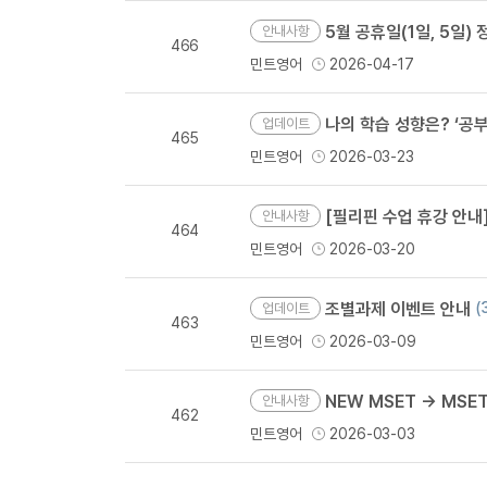
5월 공휴일(1일, 5일
안내사항
466
민트영어
2026-04-17
나의 학습 성향은? ‘공부
업데이트
465
민트영어
2026-03-23
[필리핀 수업 휴강 안내] 부활절 기간(
안내사항
464
민트영어
2026-03-20
조별과제 이벤트 안내
(
업데이트
463
민트영어
2026-03-09
NEW MSET → MSE
안내사항
462
민트영어
2026-03-03