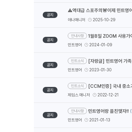
⚠️역대급 스포주의🚨이제 민트영어
공지
애나매니저
2025-10-29
1월8일 ZOOM 사용가
안내사항
공지
민트영어
2024-01-09
[자랑글] 민트영어 가
민트소식
공지
민트영어
2023-01-30
[CCM인증] 국내 중소
민트소식
공지
제임스 매니저
2022-12-21
민트영어랑 플친맺자!!
(
안내사항
공지
민트영어
2021-01-13