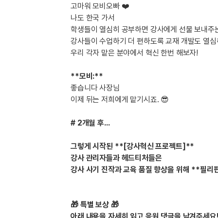
[도전]이디엄퀴즈
고마워 모비오빠 ❤️
업적 트로피&퀘스트
업적 트로피&퀘스트
업적 트로피
[도전]이디엄퀴즈
나도 한국 가서
[도전]이디엄퀴즈
학생들이 열심히 공부하면 강사에게 선물 보내주는
퀘스트
퀘스트
강사들이 수업하기 더 편하도록 교재 개발도 열심
[도전]이디엄퀴즈
퀘스트
퀘스트
우리 각자 맡은 분야에서 혁신 한번 해보자!
[도전]이디엄퀴즈
업적 트로피
퀘스트
[도전]어휘퀴즈
새글
업적 트로피
퀘스트
**모비:**
[도전]어휘퀴즈
좋습니다 사장님
퀘스트
[도전]어휘퀴즈
새글
이제 뒤는 저희에게 맡기시죠. 😎
업적 트로피
[도전]어휘퀴즈
업적 트로피
# 2개월 후...
[도전]어휘퀴즈
업적 트로피
[도전]어휘퀴즈
업적 트로피
그렇게 시작된
**[강사혁신 프로젝트]**
[도전]어휘퀴즈
새글
업적 트로피
강사 관리자들과 헤드티처들은
[도전]어휘퀴즈
강사 사기 진작과 교육 품질 향상을 위해
**필리핀
[도전]어휘퀴즈
새글
[도전]어휘퀴즈
🎁 특별 보상 🎁
유용한영어표현
아래 내용을 자세히 읽고 응원 댓글을 남겨주세요