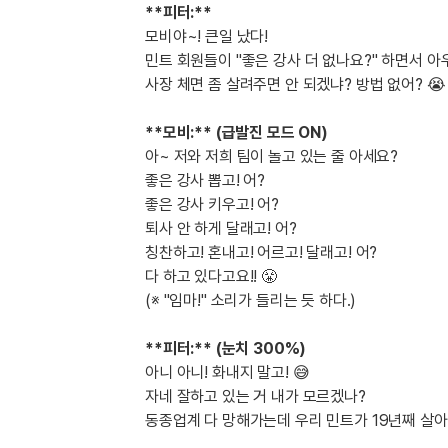
[도전]일일영작문
[도전]브레
**피터:**
[도전]일일영작문
[도전]브레
새글
모비야~! 큰일 났다!
[도전]일일영작문
[도전]브레
민트 회원들이 "좋은 강사 더 없나요?" 하면서 아
사장 체면 좀 살려주면 안 되겠냐? 방법 없어? 😭
[도전]브레인워시
[도전]AH
[도전]브레인워시
[도전]AH
**모비:**
(급발진 모드 ON)
[도전]브레인워시
[도전]AH
아~ 저와 저희 팀이 놀고 있는 줄 아세요?
[도전]브레인워시
[도전]IE
좋은 강사 뽑고! 어?
[도전]브레인워시
[도전]IE
좋은 강사 키우고! 어?
이벤트 참여 인증 게시판
이벤트 참여 인증 게시판
이벤트 참여 
[도전]브레인워시
[도전]IE
퇴사 안 하게 달래고! 어?
칭찬하고!
혼내고!
어르고!
달래고! 어?
[도전]브레인워시
[도전]영
인스타그램 후기 이벤트
인스타그램 후기 이벤트
인스타그램 후
다 하고 있다고요!! 😤
[도전]브레인워시
[도전]영
인스타그램 후기 이벤트
카카오톡 친구추가 이벤트
인스타그램 후
(※ "임마!" 소리가 들리는 듯 하다.)
[도전]브레인워시
[도전]영
카카오톡 친구추가 이벤트
지인추천이벤트
카카오톡 친구
[도전]브레인워시
[도전]이디
**피터:** (눈치 300%)
카카오톡 친구추가 이벤트
블로그이벤트
카카오톡 친구
[도전]AHOP 이니셜 테스트
[도전]이디
아니 아니! 화내지 말고! 😅
지인추천이벤트
카페이벤트
지인추천이벤
[도전]AHOP 이니셜 테스트
[도전]이디
자네 잘하고 있는 거 내가 모르겠나?
지인추천이벤트
영상이벤트
지인추천이벤
동종업계 다 망해가는데 우리 민트가 19년째 살아
[도전]AHOP 이니셜 테스트
[도전]어
블로그이벤트
무조건 5분 컷 이벤트
블로그이벤트