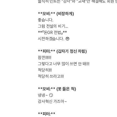
[도전]IELTS 이니셜테스트
솔직히 민트는
"강사"와 "교재"만 해결해도 회원 
패턴학습
[도전]영문법퀴즈
새글
**모비:** (비장하게)
패턴학습
[도전]영문법퀴즈
좋습니다.
대화학습
[도전]영문법퀴즈
새글
그럼 전설의 비기...
대화학습
[도전]영문법퀴즈
**『돈GR 전법』**
대화학습
[도전]영문법퀴즈
시전하겠습니다. 😎
대화학습
[도전]영문법퀴즈
민트해VOCA
**피터:** (갑자기 정신 차림)
[도전]영문법퀴즈
새글
잠깐!!!!!!
민트해VOCA
[도전]영문법퀴즈
그렇다고 너무 많이 쓰면 안 돼!!!
민트해VOCA
[도전]영문법퀴즈
새글
적당히!!!
민트해VOCA
[도전]영문법퀴즈
적당히 쓰라고!!!
[도전]이디엄퀴즈
[도전]이디엄퀴즈
**모비:** (못 들은 척)
넹넹~ 😏
[도전]이디엄퀴즈
강사혁신 가즈아~
[도전]이디엄퀴즈
[도전]이디엄퀴즈
**피터:**