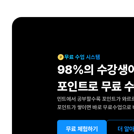
[도전]IELTS 이니셜테스트
패턴학습
[도전]영문법퀴즈
새글
패턴학습
[도전]영문법퀴즈
대화학습
[도전]영문법퀴즈
새글
대화학습
[도전]영문법퀴즈
대화학습
[도전]영문법퀴즈
대화학습
[도전]영문법퀴즈
무료 수업 시스템
민트해VOCA
[도전]영문법퀴즈
새글
98%의 수강생
민트해VOCA
[도전]영문법퀴즈
민트해VOCA
[도전]영문법퀴즈
새글
포인트로 무료 
민트해VOCA
[도전]영문법퀴즈
[도전]이디엄퀴즈
민트에서 공부할수록 포인트가 와르
[도전]이디엄퀴즈
포인트가 쌓이면 바로 무료수업으로 
[도전]이디엄퀴즈
[도전]이디엄퀴즈
[도전]이디엄퀴즈
무료 체험하기
더 알