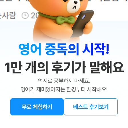
필리핀 수강권
민트해VOCA 이용권
얼굴철판딕테이션
딕테이션해결사
회원공지
수
시니어과정
MSET 스피킹테스트 신청/결과
주니어과정
MSET 스피킹테스트 신청/결과
새글
민트도서관 플러스 이용
얼굴철판딕테이션
수업대본서비스
회원공지
수
시니어과정
MSET 스피킹테스트 신청/결과
시니어과정
딕테이션해결사
수업대본서비스
강사휴강
벼락치기 특별코스
MSET 스피킹테스트 신청/결과
시니어과정
새글
딕테이션해결사
수업대본서비스
강사휴강
벼락치기 특별코스
시니어과정
딕테이션해결사
수업대본서비스
강사휴강
벼락치기 특별코스
시니어과정
영어 중독의 시작!
딕테이션해결사
강사휴강
벼락치기 특별코스
새글
열공 게시판
딕테이션해결사
강사휴강
벼락치기 특별코스
새글
딕테이션해결사
강사휴강
벼락치기 특별코스
새글
1만 개의 후기가 말해요
스마트 첨삭
딕테이션해결사
강사휴강
벼락치기 특별코스
새글
EVENT
스마트 첨삭
딕테이션해결사
강사휴강
억지로 공부하지 마세요.
[질문]문법/해석/표현
딕테이션해결사
강사휴강
[질문]문법/해석/표현
영어가 재미있어지는 환경부터 시작해요!
수업대본서비스
[도전]일일영작문
수업대본서비스
[도전]일일영작문
무료 체험하기
베스트 후기보기
수업대본서비스
[도전]브레인워시
수업대본서비스
[도전]브레인워시
수업대본서비스
단체문의
단체문의
단체문의