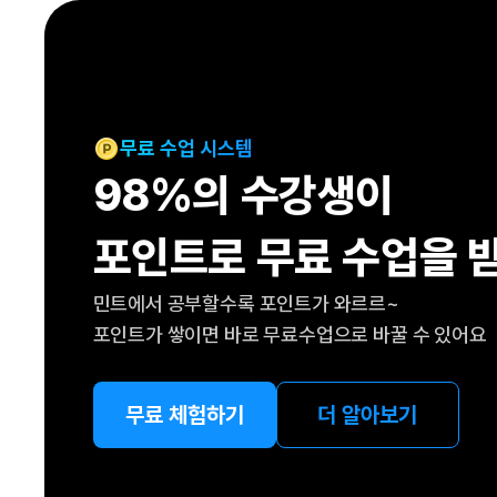
[도전]IELTS 이니셜테스트
패턴학습
[도전]영문법퀴즈
새글
패턴학습
[도전]영문법퀴즈
새글
대화학습
[도전]영문법퀴즈
새글
대화학습
[도전]영문법퀴즈
무료 수업 시스템
대화학습
[도전]영문법퀴즈
98%의 수강생이
대화학습
[도전]영문법퀴즈
민트해VOCA
[도전]영문법퀴즈
새글
포인트로 무료 수업을 
민트해VOCA
[도전]영문법퀴즈
민트해VOCA
[도전]영문법퀴즈
새글
민트에서 공부할수록 포인트가 와르르~
민트해VOCA
[도전]영문법퀴즈
포인트가 쌓이면 바로 무료수업으로 바꿀 수 있어요
[도전]이디엄퀴즈
[도전]이디엄퀴즈
[도전]이디엄퀴즈
무료 체험하기
더 알아보기
[도전]이디엄퀴즈
[도전]이디엄퀴즈