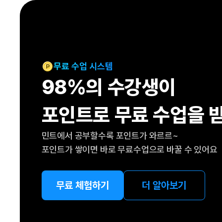
[도전]IELTS 이니셜테스트
패턴학습
[도전]영문법퀴즈
새글
패턴학습
[도전]영문법퀴즈
대화학습
[도전]영문법퀴즈
새글
대화학습
[도전]영문법퀴즈
무료 수업 시스템
대화학습
[도전]영문법퀴즈
98%의 수강생이
대화학습
[도전]영문법퀴즈
민트해VOCA
[도전]영문법퀴즈
새글
포인트로 무료 수업을 
민트해VOCA
[도전]영문법퀴즈
민트해VOCA
[도전]영문법퀴즈
새글
민트에서 공부할수록 포인트가 와르르~
민트해VOCA
[도전]영문법퀴즈
포인트가 쌓이면 바로 무료수업으로 바꿀 수 있어요
[도전]이디엄퀴즈
[도전]이디엄퀴즈
[도전]이디엄퀴즈
무료 체험하기
더 알아보기
[도전]이디엄퀴즈
[도전]이디엄퀴즈