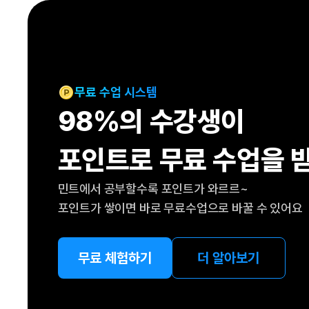
[도전]IELTS 이니셜테스트
패턴학습
[도전]영문법퀴즈
새글
패턴학습
[도전]영문법퀴즈
대화학습
[도전]영문법퀴즈
새글
대화학습
[도전]영문법퀴즈
무료 수업 시스템
대화학습
[도전]영문법퀴즈
98%의 수강생이
대화학습
[도전]영문법퀴즈
민트해VOCA
[도전]영문법퀴즈
새글
포인트로 무료 수업을 
민트해VOCA
[도전]영문법퀴즈
민트해VOCA
[도전]영문법퀴즈
새글
민트에서 공부할수록 포인트가 와르르~
민트해VOCA
[도전]영문법퀴즈
포인트가 쌓이면 바로 무료수업으로 바꿀 수 있어요
[도전]이디엄퀴즈
[도전]이디엄퀴즈
[도전]이디엄퀴즈
무료 체험하기
더 알아보기
[도전]이디엄퀴즈
[도전]이디엄퀴즈