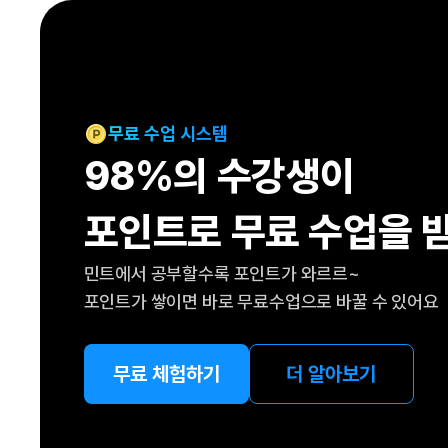
[도전]IELTS 이니셜테스트
패턴학습
[도전]영문법퀴즈
새글
패턴학습
[도전]영문법퀴즈
새글
대화학습
[도전]영문법퀴즈
새글
대화학습
[도전]영문법퀴즈
무료 수업 시스템
대화학습
[도전]영문법퀴즈
98%의 수강생이
대화학습
[도전]영문법퀴즈
민트해VOCA
[도전]영문법퀴즈
새글
포인트로 무료 수업을 
민트해VOCA
[도전]영문법퀴즈
민트해VOCA
[도전]영문법퀴즈
새글
민트에서 공부할수록 포인트가 와르르~
민트해VOCA
[도전]영문법퀴즈
포인트가 쌓이면 바로 무료수업으로 바꿀 수 있어요
[도전]이디엄퀴즈
[도전]이디엄퀴즈
[도전]이디엄퀴즈
무료 체험하기
더 알아보기
[도전]이디엄퀴즈
[도전]이디엄퀴즈