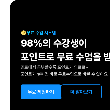
[도전]IELTS 이니셜테스트
패턴학습
[도전]영문법퀴즈
새글
패턴학습
[도전]영문법퀴즈
새글
대화학습
[도전]영문법퀴즈
새글
대화학습
[도전]영문법퀴즈
무료 수업 시스템
대화학습
[도전]영문법퀴즈
98%의 수강생이
대화학습
[도전]영문법퀴즈
민트해VOCA
[도전]영문법퀴즈
새글
포인트로 무료 수업을 
민트해VOCA
[도전]영문법퀴즈
민트해VOCA
[도전]영문법퀴즈
새글
민트에서 공부할수록 포인트가 와르르~
민트해VOCA
[도전]영문법퀴즈
포인트가 쌓이면 바로 무료수업으로 바꿀 수 있어요
[도전]이디엄퀴즈
[도전]이디엄퀴즈
[도전]이디엄퀴즈
무료 체험하기
더 알아보기
[도전]이디엄퀴즈
[도전]이디엄퀴즈