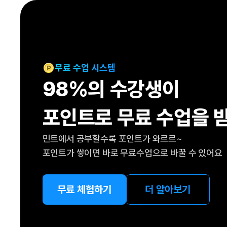
[도전]IELTS 이니셜테스트
패턴학습
[도전]영문법퀴즈
새글
패턴학습
[도전]영문법퀴즈
대화학습
[도전]영문법퀴즈
새글
대화학습
[도전]영문법퀴즈
무료 수업 시스템
대화학습
[도전]영문법퀴즈
98%의 수강생이
대화학습
[도전]영문법퀴즈
민트해VOCA
[도전]영문법퀴즈
새글
포인트로 무료 수업을 
민트해VOCA
[도전]영문법퀴즈
민트해VOCA
[도전]영문법퀴즈
새글
민트에서 공부할수록 포인트가 와르르~
민트해VOCA
[도전]영문법퀴즈
포인트가 쌓이면 바로 무료수업으로 바꿀 수 있어요
[도전]이디엄퀴즈
[도전]이디엄퀴즈
[도전]이디엄퀴즈
무료 체험하기
더 알아보기
[도전]이디엄퀴즈
[도전]이디엄퀴즈