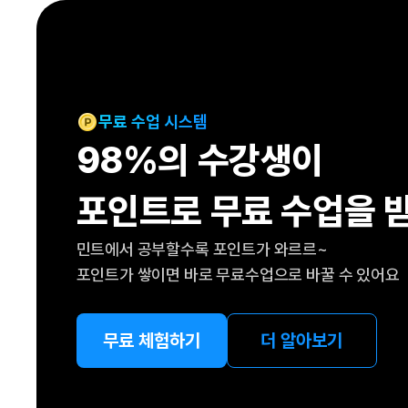
[도전]IELTS 이니셜테스트
패턴학습
[도전]영문법퀴즈
새글
패턴학습
[도전]영문법퀴즈
새글
대화학습
[도전]영문법퀴즈
새글
대화학습
[도전]영문법퀴즈
무료 수업 시스템
대화학습
[도전]영문법퀴즈
98%의 수강생이
대화학습
[도전]영문법퀴즈
민트해VOCA
[도전]영문법퀴즈
새글
포인트로 무료 수업을 
민트해VOCA
[도전]영문법퀴즈
민트해VOCA
[도전]영문법퀴즈
새글
민트에서 공부할수록 포인트가 와르르~
민트해VOCA
[도전]영문법퀴즈
포인트가 쌓이면 바로 무료수업으로 바꿀 수 있어요
[도전]이디엄퀴즈
[도전]이디엄퀴즈
[도전]이디엄퀴즈
무료 체험하기
더 알아보기
[도전]이디엄퀴즈
[도전]이디엄퀴즈