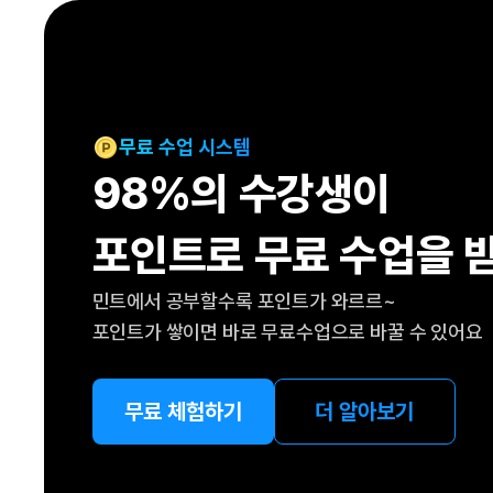
[도전]IELTS 이니셜테스트
패턴학습
[도전]영문법퀴즈
새글
패턴학습
[도전]영문법퀴즈
대화학습
[도전]영문법퀴즈
새글
대화학습
[도전]영문법퀴즈
무료 수업 시스템
대화학습
[도전]영문법퀴즈
98%의 수강생이
대화학습
[도전]영문법퀴즈
민트해VOCA
[도전]영문법퀴즈
새글
포인트로 무료 수업을 
민트해VOCA
[도전]영문법퀴즈
민트해VOCA
[도전]영문법퀴즈
새글
민트에서 공부할수록 포인트가 와르르~
민트해VOCA
[도전]영문법퀴즈
포인트가 쌓이면 바로 무료수업으로 바꿀 수 있어요
[도전]이디엄퀴즈
[도전]이디엄퀴즈
[도전]이디엄퀴즈
무료 체험하기
더 알아보기
[도전]이디엄퀴즈
[도전]이디엄퀴즈