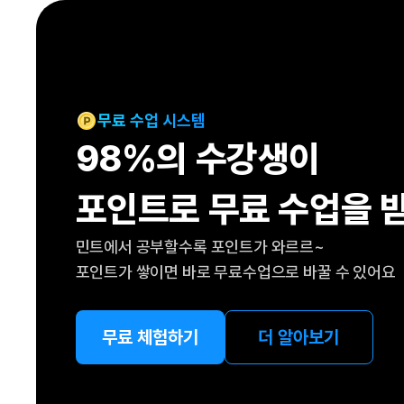
[도전]IELTS 이니셜테스트
패턴학습
[도전]영문법퀴즈
새글
패턴학습
[도전]영문법퀴즈
대화학습
[도전]영문법퀴즈
새글
대화학습
[도전]영문법퀴즈
무료 수업 시스템
대화학습
[도전]영문법퀴즈
98%의 수강생이
대화학습
[도전]영문법퀴즈
민트해VOCA
[도전]영문법퀴즈
새글
포인트로 무료 수업을 
민트해VOCA
[도전]영문법퀴즈
민트해VOCA
[도전]영문법퀴즈
새글
민트에서 공부할수록 포인트가 와르르~
민트해VOCA
[도전]영문법퀴즈
포인트가 쌓이면 바로 무료수업으로 바꿀 수 있어요
[도전]이디엄퀴즈
[도전]이디엄퀴즈
[도전]이디엄퀴즈
무료 체험하기
더 알아보기
[도전]이디엄퀴즈
[도전]이디엄퀴즈