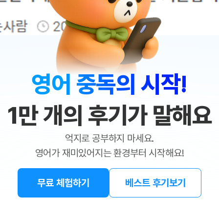
필리핀 수강권
민트해VOCA 이용권
얼굴철판딕테이션
딕테이션해결사
회원공지
수
시니어과정
MSET 스피킹테스트 신청/결과
주니어과정
MSET 스피킹테스트 신청/결과
새글
민트도서관 플러스 이용
얼굴철판딕테이션
수업대본서비스
회원공지
수
시니어과정
MSET 스피킹테스트 신청/결과
시니어과정
딕테이션해결사
수업대본서비스
강사휴강
벼락치기 특별코스
MSET 스피킹테스트 신청/결과
시니어과정
새글
딕테이션해결사
수업대본서비스
강사휴강
벼락치기 특별코스
시니어과정
딕테이션해결사
수업대본서비스
강사휴강
벼락치기 특별코스
시니어과정
영어 중독의 시작!
딕테이션해결사
강사휴강
벼락치기 특별코스
새글
열공 게시판
딕테이션해결사
강사휴강
벼락치기 특별코스
새글
딕테이션해결사
강사휴강
벼락치기 특별코스
새글
1만 개의 후기가 말해요
스마트 첨삭
딕테이션해결사
강사휴강
벼락치기 특별코스
새글
EVENT
스마트 첨삭
딕테이션해결사
강사휴강
억지로 공부하지 마세요.
[질문]문법/해석/표현
딕테이션해결사
강사휴강
[질문]문법/해석/표현
영어가 재미있어지는 환경부터 시작해요!
수업대본서비스
[도전]일일영작문
수업대본서비스
[도전]일일영작문
무료 체험하기
베스트 후기보기
수업대본서비스
[도전]브레인워시
수업대본서비스
[도전]브레인워시
수업대본서비스
단체문의
단체문의
단체문의