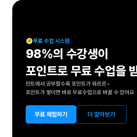
[도전]IELTS 이니셜테스트
패턴학습
[도전]영문법퀴즈
새글
패턴학습
[도전]영문법퀴즈
대화학습
[도전]영문법퀴즈
새글
대화학습
[도전]영문법퀴즈
무료 수업 시스템
대화학습
[도전]영문법퀴즈
98%의 수강생이
대화학습
[도전]영문법퀴즈
민트해VOCA
[도전]영문법퀴즈
새글
포인트로 무료 수업을 
민트해VOCA
[도전]영문법퀴즈
민트해VOCA
[도전]영문법퀴즈
새글
민트에서 공부할수록 포인트가 와르르~
민트해VOCA
[도전]영문법퀴즈
포인트가 쌓이면 바로 무료수업으로 바꿀 수 있어요
[도전]이디엄퀴즈
[도전]이디엄퀴즈
[도전]이디엄퀴즈
무료 체험하기
더 알아보기
[도전]이디엄퀴즈
[도전]이디엄퀴즈