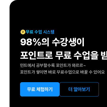
[도전]IELTS 이니셜테스트
패턴학습
[도전]영문법퀴즈
새글
패턴학습
[도전]영문법퀴즈
새글
대화학습
[도전]영문법퀴즈
새글
대화학습
[도전]영문법퀴즈
무료 수업 시스템
대화학습
[도전]영문법퀴즈
98%의 수강생이
대화학습
[도전]영문법퀴즈
민트해VOCA
[도전]영문법퀴즈
새글
포인트로 무료 수업을 
민트해VOCA
[도전]영문법퀴즈
민트해VOCA
[도전]영문법퀴즈
새글
민트에서 공부할수록 포인트가 와르르~
민트해VOCA
[도전]영문법퀴즈
포인트가 쌓이면 바로 무료수업으로 바꿀 수 있어요
[도전]이디엄퀴즈
[도전]이디엄퀴즈
[도전]이디엄퀴즈
무료 체험하기
더 알아보기
[도전]이디엄퀴즈
[도전]이디엄퀴즈