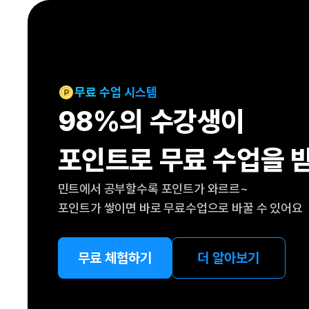
[도전]IELTS 이니셜테스트
패턴학습
[도전]영문법퀴즈
새글
패턴학습
[도전]영문법퀴즈
대화학습
[도전]영문법퀴즈
새글
대화학습
[도전]영문법퀴즈
무료 수업 시스템
대화학습
[도전]영문법퀴즈
98%의 수강생이
대화학습
[도전]영문법퀴즈
민트해VOCA
[도전]영문법퀴즈
새글
포인트로 무료 수업을 
민트해VOCA
[도전]영문법퀴즈
민트해VOCA
[도전]영문법퀴즈
새글
민트에서 공부할수록 포인트가 와르르~
민트해VOCA
[도전]영문법퀴즈
포인트가 쌓이면 바로 무료수업으로 바꿀 수 있어요
[도전]이디엄퀴즈
[도전]이디엄퀴즈
[도전]이디엄퀴즈
무료 체험하기
더 알아보기
[도전]이디엄퀴즈
[도전]이디엄퀴즈