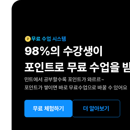
[도전]IELTS 이니셜테스트
패턴학습
[도전]영문법퀴즈
새글
패턴학습
[도전]영문법퀴즈
대화학습
[도전]영문법퀴즈
새글
대화학습
[도전]영문법퀴즈
무료 수업 시스템
대화학습
[도전]영문법퀴즈
98%의 수강생이
대화학습
[도전]영문법퀴즈
민트해VOCA
[도전]영문법퀴즈
새글
포인트로 무료 수업을 
민트해VOCA
[도전]영문법퀴즈
민트해VOCA
[도전]영문법퀴즈
새글
민트에서 공부할수록 포인트가 와르르~
민트해VOCA
[도전]영문법퀴즈
포인트가 쌓이면 바로 무료수업으로 바꿀 수 있어요
[도전]이디엄퀴즈
[도전]이디엄퀴즈
[도전]이디엄퀴즈
무료 체험하기
더 알아보기
[도전]이디엄퀴즈
[도전]이디엄퀴즈