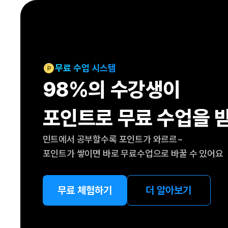
[도전]IELTS 이니셜테스트
패턴학습
[도전]영문법퀴즈
새글
패턴학습
[도전]영문법퀴즈
대화학습
[도전]영문법퀴즈
새글
대화학습
[도전]영문법퀴즈
무료 수업 시스템
대화학습
[도전]영문법퀴즈
98%의 수강생이
대화학습
[도전]영문법퀴즈
민트해VOCA
[도전]영문법퀴즈
새글
포인트로 무료 수업을 
민트해VOCA
[도전]영문법퀴즈
민트해VOCA
[도전]영문법퀴즈
새글
민트에서 공부할수록 포인트가 와르르~
민트해VOCA
[도전]영문법퀴즈
포인트가 쌓이면 바로 무료수업으로 바꿀 수 있어요
[도전]이디엄퀴즈
[도전]이디엄퀴즈
[도전]이디엄퀴즈
무료 체험하기
더 알아보기
[도전]이디엄퀴즈
[도전]이디엄퀴즈