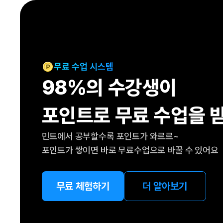
[도전]IELTS 이니셜테스트
패턴학습
[도전]영문법퀴즈
새글
패턴학습
[도전]영문법퀴즈
대화학습
[도전]영문법퀴즈
새글
대화학습
[도전]영문법퀴즈
무료 수업 시스템
대화학습
[도전]영문법퀴즈
98%의 수강생이
대화학습
[도전]영문법퀴즈
민트해VOCA
[도전]영문법퀴즈
새글
포인트로 무료 수업을 
민트해VOCA
[도전]영문법퀴즈
민트해VOCA
[도전]영문법퀴즈
새글
민트에서 공부할수록 포인트가 와르르~
민트해VOCA
[도전]영문법퀴즈
포인트가 쌓이면 바로 무료수업으로 바꿀 수 있어요
[도전]이디엄퀴즈
[도전]이디엄퀴즈
[도전]이디엄퀴즈
무료 체험하기
더 알아보기
[도전]이디엄퀴즈
[도전]이디엄퀴즈