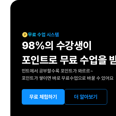
[도전]IELTS 이니셜테스트
패턴학습
[도전]영문법퀴즈
새글
패턴학습
[도전]영문법퀴즈
대화학습
[도전]영문법퀴즈
새글
대화학습
[도전]영문법퀴즈
무료 수업 시스템
대화학습
[도전]영문법퀴즈
98%의 수강생이
대화학습
[도전]영문법퀴즈
민트해VOCA
[도전]영문법퀴즈
새글
포인트로 무료 수업을 
민트해VOCA
[도전]영문법퀴즈
민트해VOCA
[도전]영문법퀴즈
새글
민트에서 공부할수록 포인트가 와르르~
민트해VOCA
[도전]영문법퀴즈
포인트가 쌓이면 바로 무료수업으로 바꿀 수 있어요
[도전]이디엄퀴즈
[도전]이디엄퀴즈
[도전]이디엄퀴즈
무료 체험하기
더 알아보기
[도전]이디엄퀴즈
[도전]이디엄퀴즈