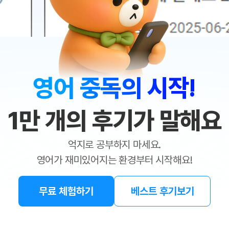
필리핀 수강권
민트해VOCA 이용권
얼굴철판딕테이션
딕테이션해결사
회원공지
수
시니어과정
MSET 스피킹테스트 신청/결과
주니어과정
MSET 스피킹테스트 신청/결과
새글
민트도서관 플러스 이용
얼굴철판딕테이션
수업대본서비스
회원공지
수
시니어과정
MSET 스피킹테스트 신청/결과
시니어과정
딕테이션해결사
수업대본서비스
강사휴강
벼락치기 특별코스
MSET 스피킹테스트 신청/결과
시니어과정
새글
딕테이션해결사
수업대본서비스
강사휴강
벼락치기 특별코스
시니어과정
딕테이션해결사
수업대본서비스
강사휴강
벼락치기 특별코스
시니어과정
영어 중독의 시작!
딕테이션해결사
강사휴강
벼락치기 특별코스
새글
열공 게시판
딕테이션해결사
강사휴강
벼락치기 특별코스
새글
딕테이션해결사
강사휴강
벼락치기 특별코스
새글
1만 개의 후기가 말해요
스마트 첨삭
딕테이션해결사
강사휴강
벼락치기 특별코스
새글
EVENT
스마트 첨삭
딕테이션해결사
강사휴강
억지로 공부하지 마세요.
[질문]문법/해석/표현
딕테이션해결사
강사휴강
[질문]문법/해석/표현
영어가 재미있어지는 환경부터 시작해요!
수업대본서비스
[도전]일일영작문
수업대본서비스
[도전]일일영작문
무료 체험하기
베스트 후기보기
수업대본서비스
[도전]브레인워시
수업대본서비스
[도전]브레인워시
수업대본서비스
단체문의
단체문의
단체문의