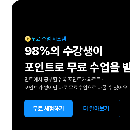
[도전]IELTS 이니셜테스트
패턴학습
[도전]영문법퀴즈
새글
패턴학습
[도전]영문법퀴즈
대화학습
[도전]영문법퀴즈
새글
대화학습
[도전]영문법퀴즈
무료 수업 시스템
대화학습
[도전]영문법퀴즈
98%의 수강생이
대화학습
[도전]영문법퀴즈
민트해VOCA
[도전]영문법퀴즈
새글
포인트로 무료 수업을 
민트해VOCA
[도전]영문법퀴즈
민트해VOCA
[도전]영문법퀴즈
새글
민트에서 공부할수록 포인트가 와르르~
민트해VOCA
[도전]영문법퀴즈
포인트가 쌓이면 바로 무료수업으로 바꿀 수 있어요
[도전]이디엄퀴즈
[도전]이디엄퀴즈
[도전]이디엄퀴즈
무료 체험하기
더 알아보기
[도전]이디엄퀴즈
[도전]이디엄퀴즈