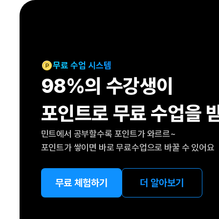
[도전]IELTS 이니셜테스트
패턴학습
[도전]영문법퀴즈
새글
패턴학습
[도전]영문법퀴즈
대화학습
[도전]영문법퀴즈
새글
대화학습
[도전]영문법퀴즈
무료 수업 시스템
대화학습
[도전]영문법퀴즈
98%의 수강생이
대화학습
[도전]영문법퀴즈
민트해VOCA
[도전]영문법퀴즈
새글
포인트로 무료 수업을 
민트해VOCA
[도전]영문법퀴즈
민트해VOCA
[도전]영문법퀴즈
새글
민트에서 공부할수록 포인트가 와르르~
민트해VOCA
[도전]영문법퀴즈
포인트가 쌓이면 바로 무료수업으로 바꿀 수 있어요
[도전]이디엄퀴즈
[도전]이디엄퀴즈
[도전]이디엄퀴즈
무료 체험하기
더 알아보기
[도전]이디엄퀴즈
[도전]이디엄퀴즈