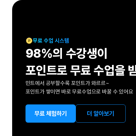
[도전]IELTS 이니셜테스트
패턴학습
[도전]영문법퀴즈
새글
패턴학습
[도전]영문법퀴즈
대화학습
[도전]영문법퀴즈
새글
대화학습
[도전]영문법퀴즈
무료 수업 시스템
대화학습
[도전]영문법퀴즈
98%의 수강생이
대화학습
[도전]영문법퀴즈
민트해VOCA
[도전]영문법퀴즈
새글
포인트로 무료 수업을 
민트해VOCA
[도전]영문법퀴즈
민트해VOCA
[도전]영문법퀴즈
새글
민트에서 공부할수록 포인트가 와르르~
민트해VOCA
[도전]영문법퀴즈
포인트가 쌓이면 바로 무료수업으로 바꿀 수 있어요
[도전]이디엄퀴즈
[도전]이디엄퀴즈
[도전]이디엄퀴즈
무료 체험하기
더 알아보기
[도전]이디엄퀴즈
[도전]이디엄퀴즈