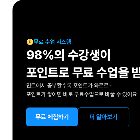
[도전]IELTS 이니셜테스트
패턴학습
[도전]영문법퀴즈
새글
패턴학습
[도전]영문법퀴즈
새글
대화학습
[도전]영문법퀴즈
새글
대화학습
[도전]영문법퀴즈
무료 수업 시스템
대화학습
[도전]영문법퀴즈
98%의 수강생이
대화학습
[도전]영문법퀴즈
민트해VOCA
[도전]영문법퀴즈
새글
포인트로 무료 수업을 
민트해VOCA
[도전]영문법퀴즈
민트해VOCA
[도전]영문법퀴즈
새글
민트에서 공부할수록 포인트가 와르르~
민트해VOCA
[도전]영문법퀴즈
포인트가 쌓이면 바로 무료수업으로 바꿀 수 있어요
[도전]이디엄퀴즈
[도전]이디엄퀴즈
[도전]이디엄퀴즈
무료 체험하기
더 알아보기
[도전]이디엄퀴즈
[도전]이디엄퀴즈