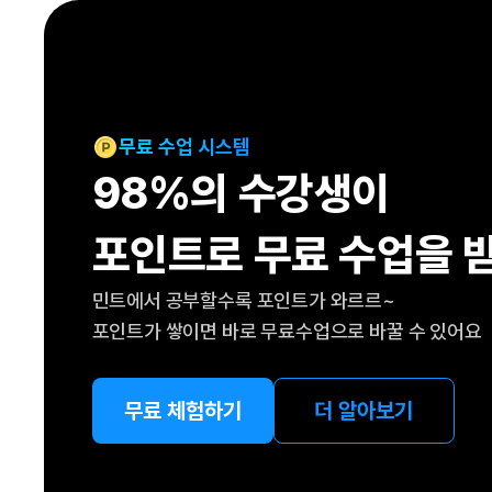
[도전]IELTS 이니셜테스트
패턴학습
[도전]영문법퀴즈
새글
패턴학습
[도전]영문법퀴즈
대화학습
[도전]영문법퀴즈
새글
대화학습
[도전]영문법퀴즈
무료 수업 시스템
대화학습
[도전]영문법퀴즈
98%의 수강생이
대화학습
[도전]영문법퀴즈
민트해VOCA
[도전]영문법퀴즈
새글
포인트로 무료 수업을 
민트해VOCA
[도전]영문법퀴즈
민트해VOCA
[도전]영문법퀴즈
새글
민트에서 공부할수록 포인트가 와르르~
민트해VOCA
[도전]영문법퀴즈
포인트가 쌓이면 바로 무료수업으로 바꿀 수 있어요
[도전]이디엄퀴즈
[도전]이디엄퀴즈
[도전]이디엄퀴즈
무료 체험하기
더 알아보기
[도전]이디엄퀴즈
[도전]이디엄퀴즈