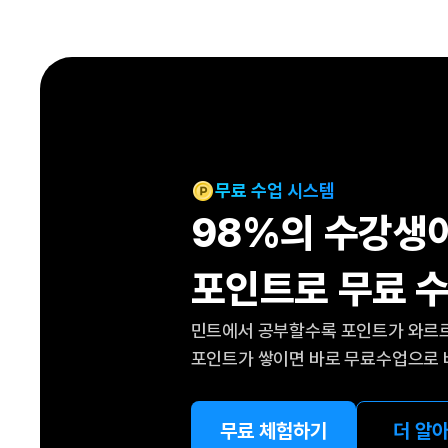
[도전]IELTS 이니셜테스트
패턴학습
[도전]영문법퀴즈
새글
패턴학습
[도전]영문법퀴즈
새글
대화학습
[도전]영문법퀴즈
새글
대화학습
[도전]영문법퀴즈
대화학습
[도전]영문법퀴즈
대화학습
[도전]영문법퀴즈
무료 수업 시스템
민트해VOCA
[도전]영문법퀴즈
새글
98%의 수강생
민트해VOCA
[도전]영문법퀴즈
민트해VOCA
[도전]영문법퀴즈
새글
포인트로 무료 
민트해VOCA
[도전]영문법퀴즈
[도전]이디엄퀴즈
민트에서 공부할수록 포인트가 와르
[도전]이디엄퀴즈
포인트가 쌓이면 바로 무료수업으로 
[도전]이디엄퀴즈
[도전]이디엄퀴즈
[도전]이디엄퀴즈
무료 체험하기
더 알