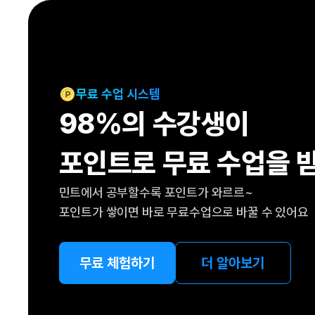
[도전]IELTS 이니셜테스트
패턴학습
[도전]영문법퀴즈
새글
패턴학습
[도전]영문법퀴즈
대화학습
[도전]영문법퀴즈
새글
대화학습
[도전]영문법퀴즈
무료 수업 시스템
대화학습
[도전]영문법퀴즈
98%의 수강생이
대화학습
[도전]영문법퀴즈
민트해VOCA
[도전]영문법퀴즈
새글
포인트로 무료 수업을 
민트해VOCA
[도전]영문법퀴즈
민트해VOCA
[도전]영문법퀴즈
새글
민트에서 공부할수록 포인트가 와르르~
민트해VOCA
[도전]영문법퀴즈
포인트가 쌓이면 바로 무료수업으로 바꿀 수 있어요
[도전]이디엄퀴즈
[도전]이디엄퀴즈
[도전]이디엄퀴즈
무료 체험하기
더 알아보기
[도전]이디엄퀴즈
[도전]이디엄퀴즈