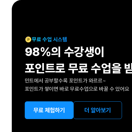
[도전]IELTS 이니셜테스트
패턴학습
[도전]영문법퀴즈
새글
패턴학습
[도전]영문법퀴즈
대화학습
[도전]영문법퀴즈
새글
대화학습
[도전]영문법퀴즈
무료 수업 시스템
대화학습
[도전]영문법퀴즈
98%의 수강생이
대화학습
[도전]영문법퀴즈
민트해VOCA
[도전]영문법퀴즈
새글
포인트로 무료 수업을 
민트해VOCA
[도전]영문법퀴즈
민트해VOCA
[도전]영문법퀴즈
새글
민트에서 공부할수록 포인트가 와르르~
민트해VOCA
[도전]영문법퀴즈
포인트가 쌓이면 바로 무료수업으로 바꿀 수 있어요
[도전]이디엄퀴즈
[도전]이디엄퀴즈
[도전]이디엄퀴즈
무료 체험하기
더 알아보기
[도전]이디엄퀴즈
[도전]이디엄퀴즈