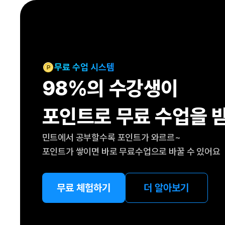
[도전]IELTS 이니셜테스트
패턴학습
[도전]영문법퀴즈
새글
패턴학습
[도전]영문법퀴즈
새글
대화학습
[도전]영문법퀴즈
새글
대화학습
[도전]영문법퀴즈
무료 수업 시스템
대화학습
[도전]영문법퀴즈
98%의 수강생이
대화학습
[도전]영문법퀴즈
민트해VOCA
[도전]영문법퀴즈
새글
포인트로 무료 수업을 
민트해VOCA
[도전]영문법퀴즈
민트해VOCA
[도전]영문법퀴즈
새글
민트에서 공부할수록 포인트가 와르르~
민트해VOCA
[도전]영문법퀴즈
포인트가 쌓이면 바로 무료수업으로 바꿀 수 있어요
[도전]이디엄퀴즈
[도전]이디엄퀴즈
[도전]이디엄퀴즈
무료 체험하기
더 알아보기
[도전]이디엄퀴즈
[도전]이디엄퀴즈