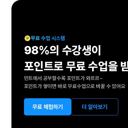
[도전]IELTS 이니셜테스트
패턴학습
[도전]영문법퀴즈
새글
패턴학습
[도전]영문법퀴즈
새글
대화학습
[도전]영문법퀴즈
새글
대화학습
[도전]영문법퀴즈
무료 수업 시스템
대화학습
[도전]영문법퀴즈
98%의 수강생이
대화학습
[도전]영문법퀴즈
민트해VOCA
[도전]영문법퀴즈
새글
포인트로 무료 수업을 
민트해VOCA
[도전]영문법퀴즈
민트해VOCA
[도전]영문법퀴즈
새글
민트에서 공부할수록 포인트가 와르르~
민트해VOCA
[도전]영문법퀴즈
포인트가 쌓이면 바로 무료수업으로 바꿀 수 있어요
[도전]이디엄퀴즈
[도전]이디엄퀴즈
[도전]이디엄퀴즈
무료 체험하기
더 알아보기
[도전]이디엄퀴즈
[도전]이디엄퀴즈