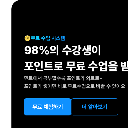
[도전]IELTS 이니셜테스트
패턴학습
[도전]영문법퀴즈
새글
패턴학습
[도전]영문법퀴즈
대화학습
[도전]영문법퀴즈
새글
대화학습
[도전]영문법퀴즈
무료 수업 시스템
대화학습
[도전]영문법퀴즈
98%의 수강생이
대화학습
[도전]영문법퀴즈
민트해VOCA
[도전]영문법퀴즈
새글
포인트로 무료 수업을 
민트해VOCA
[도전]영문법퀴즈
민트해VOCA
[도전]영문법퀴즈
새글
민트에서 공부할수록 포인트가 와르르~
민트해VOCA
[도전]영문법퀴즈
포인트가 쌓이면 바로 무료수업으로 바꿀 수 있어요
[도전]이디엄퀴즈
[도전]이디엄퀴즈
[도전]이디엄퀴즈
무료 체험하기
더 알아보기
[도전]이디엄퀴즈
[도전]이디엄퀴즈