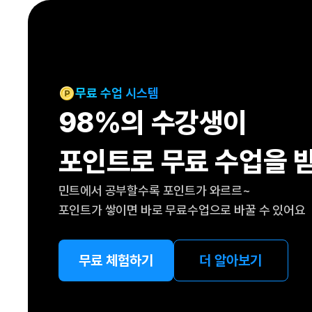
[도전]IELTS 이니셜테스트
패턴학습
[도전]영문법퀴즈
새글
패턴학습
[도전]영문법퀴즈
대화학습
[도전]영문법퀴즈
새글
대화학습
[도전]영문법퀴즈
무료 수업 시스템
대화학습
[도전]영문법퀴즈
98%의 수강생이
대화학습
[도전]영문법퀴즈
민트해VOCA
[도전]영문법퀴즈
새글
포인트로 무료 수업을 
민트해VOCA
[도전]영문법퀴즈
민트해VOCA
[도전]영문법퀴즈
새글
민트에서 공부할수록 포인트가 와르르~
민트해VOCA
[도전]영문법퀴즈
포인트가 쌓이면 바로 무료수업으로 바꿀 수 있어요
[도전]이디엄퀴즈
[도전]이디엄퀴즈
[도전]이디엄퀴즈
무료 체험하기
더 알아보기
[도전]이디엄퀴즈
[도전]이디엄퀴즈