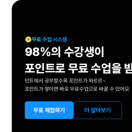
[도전]IELTS 이니셜테스트
패턴학습
[도전]영문법퀴즈
새글
패턴학습
[도전]영문법퀴즈
대화학습
[도전]영문법퀴즈
새글
대화학습
[도전]영문법퀴즈
무료 수업 시스템
대화학습
[도전]영문법퀴즈
98%의 수강생이
대화학습
[도전]영문법퀴즈
민트해VOCA
[도전]영문법퀴즈
새글
포인트로 무료 수업을 
민트해VOCA
[도전]영문법퀴즈
민트해VOCA
[도전]영문법퀴즈
새글
민트에서 공부할수록 포인트가 와르르~
민트해VOCA
[도전]영문법퀴즈
포인트가 쌓이면 바로 무료수업으로 바꿀 수 있어요
[도전]이디엄퀴즈
[도전]이디엄퀴즈
[도전]이디엄퀴즈
무료 체험하기
더 알아보기
[도전]이디엄퀴즈
[도전]이디엄퀴즈