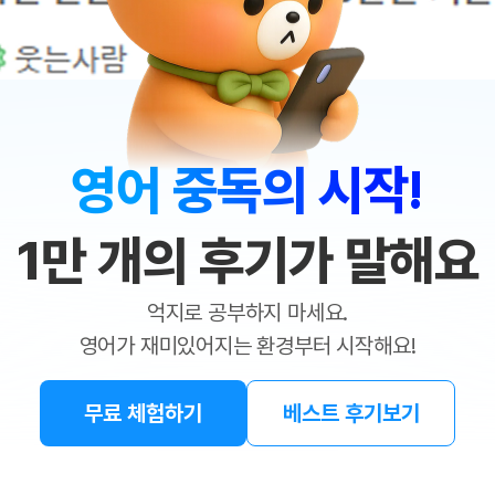
필리핀 수강권
민트해VOCA 이용권
얼굴철판딕테이션
딕테이션해결사
회원공지
수
시니어과정
MSET 스피킹테스트 신청/결과
주니어과정
MSET 스피킹테스트 신청/결과
새글
민트도서관 플러스 이용
얼굴철판딕테이션
수업대본서비스
회원공지
수
시니어과정
MSET 스피킹테스트 신청/결과
시니어과정
딕테이션해결사
수업대본서비스
강사휴강
벼락치기 특별코스
MSET 스피킹테스트 신청/결과
시니어과정
새글
딕테이션해결사
수업대본서비스
강사휴강
벼락치기 특별코스
시니어과정
딕테이션해결사
수업대본서비스
강사휴강
벼락치기 특별코스
시니어과정
영어 중독의 시작!
딕테이션해결사
강사휴강
벼락치기 특별코스
새글
열공 게시판
딕테이션해결사
강사휴강
벼락치기 특별코스
새글
딕테이션해결사
강사휴강
벼락치기 특별코스
새글
1만 개의 후기가 말해요
스마트 첨삭
딕테이션해결사
강사휴강
벼락치기 특별코스
EVENT
스마트 첨삭
딕테이션해결사
강사휴강
억지로 공부하지 마세요.
[질문]문법/해석/표현
딕테이션해결사
강사휴강
[질문]문법/해석/표현
영어가 재미있어지는 환경부터 시작해요!
수업대본서비스
[도전]일일영작문
수업대본서비스
[도전]일일영작문
무료 체험하기
베스트 후기보기
수업대본서비스
[도전]브레인워시
수업대본서비스
[도전]브레인워시
수업대본서비스
단체문의
단체문의
단체문의