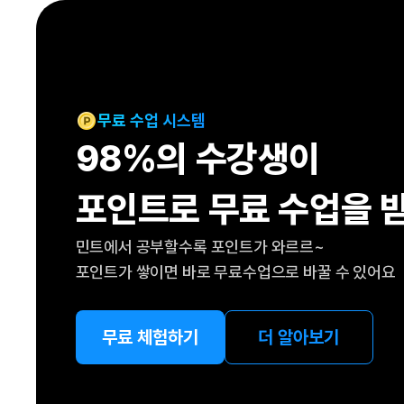
[도전]IELTS 이니셜테스트
패턴학습
[도전]영문법퀴즈
새글
패턴학습
[도전]영문법퀴즈
새글
대화학습
[도전]영문법퀴즈
새글
대화학습
[도전]영문법퀴즈
무료 수업 시스템
대화학습
[도전]영문법퀴즈
98%의 수강생이
대화학습
[도전]영문법퀴즈
민트해VOCA
[도전]영문법퀴즈
새글
포인트로 무료 수업을 
민트해VOCA
[도전]영문법퀴즈
민트해VOCA
[도전]영문법퀴즈
새글
민트에서 공부할수록 포인트가 와르르~
민트해VOCA
[도전]영문법퀴즈
포인트가 쌓이면 바로 무료수업으로 바꿀 수 있어요
[도전]이디엄퀴즈
[도전]이디엄퀴즈
[도전]이디엄퀴즈
무료 체험하기
더 알아보기
[도전]이디엄퀴즈
[도전]이디엄퀴즈