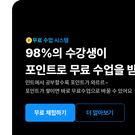
[도전]IELTS 이니셜테스트
패턴학습
[도전]영문법퀴즈
새글
패턴학습
[도전]영문법퀴즈
대화학습
[도전]영문법퀴즈
새글
대화학습
[도전]영문법퀴즈
무료 수업 시스템
대화학습
[도전]영문법퀴즈
98%의 수강생이
대화학습
[도전]영문법퀴즈
민트해VOCA
[도전]영문법퀴즈
새글
포인트로 무료 수업을 
민트해VOCA
[도전]영문법퀴즈
민트해VOCA
[도전]영문법퀴즈
새글
민트에서 공부할수록 포인트가 와르르~
민트해VOCA
[도전]영문법퀴즈
포인트가 쌓이면 바로 무료수업으로 바꿀 수 있어요
[도전]이디엄퀴즈
[도전]이디엄퀴즈
[도전]이디엄퀴즈
무료 체험하기
더 알아보기
[도전]이디엄퀴즈
[도전]이디엄퀴즈