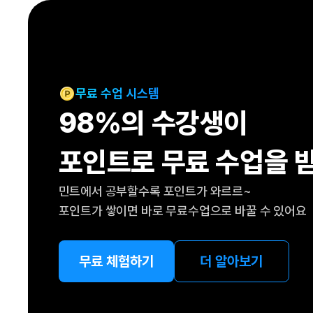
[도전]IELTS 이니셜테스트
패턴학습
[도전]영문법퀴즈
새글
패턴학습
[도전]영문법퀴즈
대화학습
[도전]영문법퀴즈
새글
대화학습
[도전]영문법퀴즈
무료 수업 시스템
대화학습
[도전]영문법퀴즈
98%의 수강생이
대화학습
[도전]영문법퀴즈
민트해VOCA
[도전]영문법퀴즈
새글
포인트로 무료 수업을 
민트해VOCA
[도전]영문법퀴즈
민트해VOCA
[도전]영문법퀴즈
새글
민트에서 공부할수록 포인트가 와르르~
민트해VOCA
[도전]영문법퀴즈
포인트가 쌓이면 바로 무료수업으로 바꿀 수 있어요
[도전]이디엄퀴즈
[도전]이디엄퀴즈
[도전]이디엄퀴즈
무료 체험하기
더 알아보기
[도전]이디엄퀴즈
[도전]이디엄퀴즈